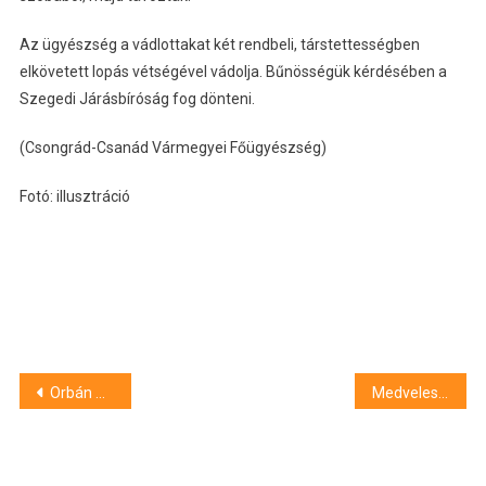
Az ügyészség a vádlottakat két rendbeli, társtettességben
elkövetett lopás vétségével vádolja. Bűnösségük kérdésében a
Szegedi Járásbíróság fog dönteni.
(Csongrád-Csanád Vármegyei Főügyészség)
Fotó: illusztráció
Bejegyzés
Orbán Viktor: el fogjuk érni az egymillió forintos átlagfizetést
Medvelesre várják hétvégén az érdeklődőket a Szegedi Vadasparkban
navigáció