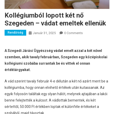
Kollégiumból lopott két nő
Szegeden – vádat emeltek ellenük
Rendőrség
Január 31, 2025
0 Comments
A Szegedi Járási Ügyészség vádat emelt azzal a két nővel
szemben, akik tavaly februárban, Szegeden egy középiskolai
kollégiumi szobába surrantak be és vittek el onnan
értéktárgyakat.
A vád szerint tavaly február 4-e délután a két nő azért ment be a
kollégiumba, hogy onnan elvihető értékek után kutassanak. Az
egyik folyosón találtak egy olyan hálót, melynek ajtajában a lakói
benne felejtették a kulcsot. A vádlottak bementek, és két
sértettől, 50.000 Ft értékben loptak el különféle értékeket a
szobából, majd távoztak.