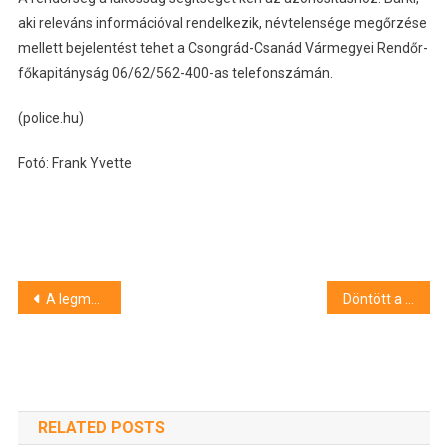
aki releváns információval rendelkezik, névtelensége megőrzése
mellett bejelentést tehet a Csongrád-Csanád Vármegyei Rendőr-
főkapitányság 06/62/562-400-as telefonszámán.
(police.hu)
Fotó: Frank Yvette
Bejegyzés
A legmagasabb biztonsági készültséggel várják a zsidó újévet Izraelben
Döntött a szegedi közgyűlés: Zsótér Ágnes marad az ESZI élén
navigáció
RELATED POSTS