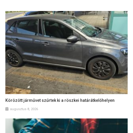
Körözött járművet szűrtek ki a röszkei határátkelőhelyen
augusztus 8, 2026