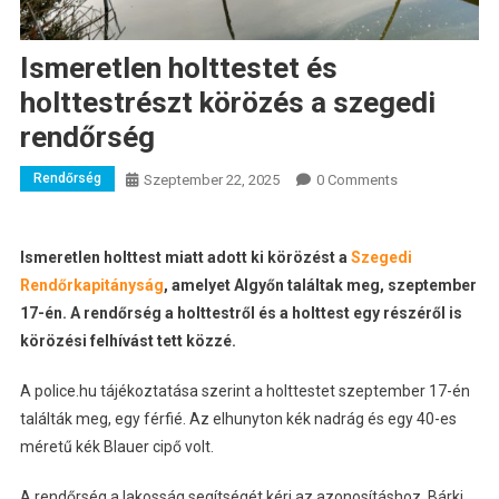
Ismeretlen holttestet és
holttestrészt körözés a szegedi
rendőrség
Rendőrség
Szeptember 22, 2025
0 Comments
Ismeretlen holttest miatt adott ki körözést a
Szegedi
Rendőrkapitányság
, amelyet Algyőn találtak meg, szeptember
17-én. A rendőrség a holttestről és a holttest egy részéről is
körözési felhívást tett közzé.
A police.hu tájékoztatása szerint a holttestet szeptember 17-én
találták meg, egy férfié. Az elhunyton kék nadrág és egy 40-es
méretű kék Blauer cipő volt.
A rendőrség a lakosság segítségét kéri az azonosításhoz. Bárki,