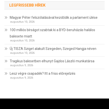
LEGFRISSEBB HÍREK
Magyar Péter felszólalásával kezdődik a parlament ülése
augusztus 10, 2026
100 milliós bírságot szabtak ki a BYD-beruházás halálos
balesete miatt
augusztus 10, 2026
Új TISZA Sziget alakult Szegeden, Szeged Hangja néven
augusztus 10, 2026
Tragikus balesetben elhunyt Gajdos László munkatársa
augusztus 9, 2026
Lesz végre csapadék? Itt a friss előrejelzés
augusztus 9, 2026