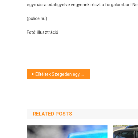
egymásra odafigyelve vegyenek részt a forgalomban! Ne f
(police.hu)
Fotó: illusztráció
Bejegyzés
Elítéltek Szegeden egy, az autóvezetést a gyerekének átengedő férfit és élettársát
navigáció
RELATED POSTS