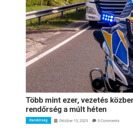
Több mint ezer, vezetés közbe
rendőrség a múlt héten
Rendőrség
Október 15, 2025
0 Comments