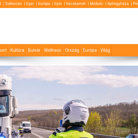
t
Debrecen
Eger
Európa
Győr
Kecskemét
Miskolc
Nyíregyháza
Pé
port
Kultúra
Bulvár
Wellness
Ország
Európa
Világ