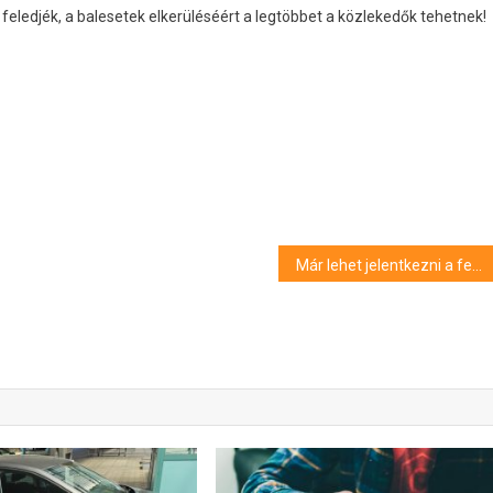
eledjék, a balesetek elkerüléséért a legtöbbet a közlekedők tehetnek!
Már lehet jelentkezni a februárban induló keresztféléves képzésekre