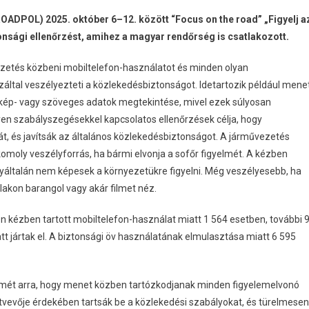
OADPOL) 2025. október 6–12. között “Focus on the road” „Figyelj a
onsági ellenőrzést, amihez a magyar rendőrség is csatlakozott.
zetés közbeni mobiltelefon-használatot és minden olyan
által veszélyezteti a közlekedésbiztonságot. Idetartozik például mene
e kép- vagy szöveges adatok megtekintése, mivel ezek súlyosan
yen szabályszegésekkel kapcsolatos ellenőrzések célja, hogy
, és javítsák az általános közlekedésbiztonságot. A járművezetés
omoly veszélyforrás, ha bármi elvonja a sofőr figyelmét. A kézben
gyáltalán nem képesek a környezetükre figyelni. Még veszélyesebb, ha
alakon barangol vagy akár filmet néz.
n kézben tartott mobiltelefon-használat miatt 1 564 esetben, további 
 jártak el. A biztonsági öv használatának elmulasztása miatt 6 595
yelmét arra, hogy menet közben tartózkodjanak minden figyelemelvonó
tvevője érdekében tartsák be a közlekedési szabályokat, és türelmesen