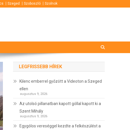
cs
Szeged
Szoboszló
Szolnok
LEGFRISSEBB HÍREK
Kilenc emberrel győzött a Videoton a Szeged
ellen
augusztus 9, 2026
Az utolsó pillanatban kapott góllal kapott ki a
Szent Mihály
augusztus 9, 2026
Egygólos vereséggel kezdte a felkészülést a