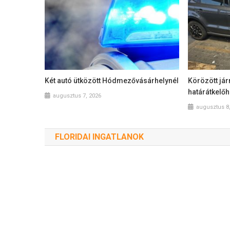
Két autó ütközött Hódmezővásárhelynél
Körözött jár
határátkelőh
augusztus 7, 2026
augusztus 8
FLORIDAI INGATLANOK