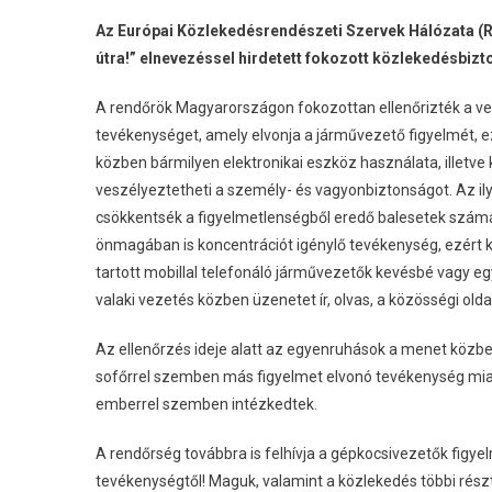
Az Európai Közlekedésrendészeti Szervek Hálózata (R
útra!” elnevezéssel hirdetett fokozott közlekedésbizt
A rendőrök Magyarországon fokozottan ellenőrizték a ve
tevékenységet, amely elvonja a járművezető figyelmét, ez
közben bármilyen elektronikai eszköz használata, illetv
veszélyeztetheti a személy- és vagyonbiztonságot. Az il
csökkentsék a figyelmetlenségből eredő balesetek számát
önmagában is koncentrációt igénylő tevékenység, ezért k
tartott mobillal telefonáló járművezetők kevésbé vagy e
valaki vezetés közben üzenetet ír, olvas, a közösségi old
Az ellenőrzés ideje alatt az egyenruhások a menet közbe
sofőrrel szemben más figyelmet elvonó tevékenység miatt
emberrel szemben intézkedtek.
A rendőrség továbbra is felhívja a gépkocsivezetők fig
tevékenységtől! Maguk, valamint a közlekedés többi rész