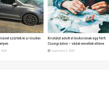
művet szűrtek ki a röszkei
Kristályt adott el kiskorúnak egy férfi
elyen
Csongrádon – vádat emeltek ellene
, 2026
augusztus 6, 2026