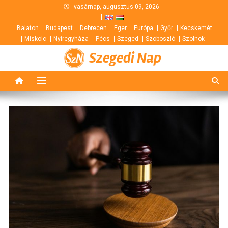
Skip
vasárnap, augusztus 09, 2026
to
Balaton
Budapest
Debrecen
Eger
Európa
Győr
Kecskemét
content
Miskolc
Nyíregyháza
Pécs
Szeged
Szoboszló
Szolnok
Szegedi Nap