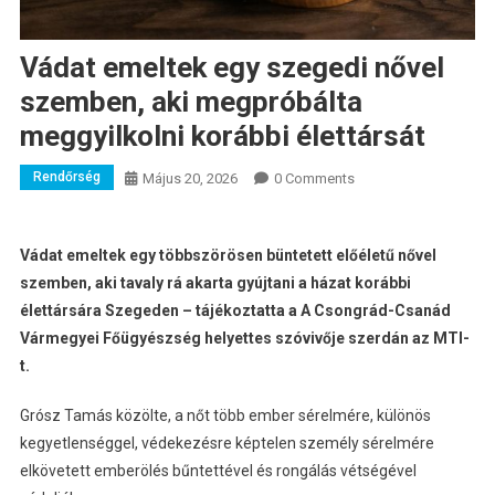
Vádat emeltek egy szegedi nővel
szemben, aki megpróbálta
meggyilkolni korábbi élettársát
Rendőrség
Május 20, 2026
0 Comments
Vádat emeltek egy többszörösen büntetett előéletű nővel
szemben, aki tavaly rá akarta gyújtani a házat korábbi
élettársára Szegeden – tájékoztatta a A Csongrád-Csanád
Vármegyei Főügyészség helyettes szóvivője szerdán az MTI-
t.
Grósz Tamás közölte, a nőt több ember sérelmére, különös
kegyetlenséggel, védekezésre képtelen személy sérelmére
elkövetett emberölés bűntettével és rongálás vétségével