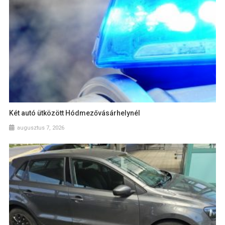
Két autó ütközött Hódmezővásárhelynél
augusztus 7, 2026