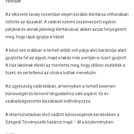
vádolják.
Az elkövető tavaly november elején korábbi élettársa otthonában
töltötte az éjszakát. A vádirat szerint összeveszett egykori
párjával és annak jelenlegi élettársával, akiket azzal fenyegetett
meg, hogy rájuk gyújtja a házat.
A késő esti órákban a terhelt előbb volt párja alvó barátnője alatt
gyújtotta fel az ágyat, majd a lakás más pontján is tüzet gyújtott.
A ház lakóinak életét az mentette meg, hogy időben észlelték a
tüzet, és sértetlenül az utcára tudtak menekülni.
Az ügyészség vádiratában, amennyiben a terhelt beismeri
bűnösségét és lemond tárgyaláshoz való jogáról, tíz év
szabadságvesztés kiszabását indítványozza.
A letartóztatásban lévő vádlott bűnösségének kérdésében a
Szegedi Törvényszék határoz majd – áll a közleményben.