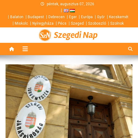
Skip
péntek, augusztus 07, 2026
to
Balaton
Budapest
Debrecen
Eger
Európa
Győr
Kecskemét
content
Miskolc
Nyíregyháza
Pécs
Szeged
Szoboszló
Szolnok
Szegedi Nap