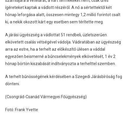
számlájára a vételárat, a várt termékeket nem, csak üres
ígéreteket kaptak a vádlott részéről. A nő a sértettektől két
hónap leforgása alatt, összesen mintegy 1,2 millió forintot csalt
ki, a nekik okozott kárt egy esetben sem térítette meg.
A járási ügyészség a vádlottat 51 rendbeli, üzletszerűen
elkövetett csalás vétségével vádolja. Vádiratában az ügyészség
arra az estre, ha a terhelt az előkészítő ülésen a váddal
egyezően beismerné a bűncselekmények elkövetését, 1 év 2
hónap börtön kiszabását indítványozta a terhelttel szemben.
A terhelt bűnösségének kérdésében a Szegedi Járásbíróság fog
dönteni.
(Csongrád-Csanád Vármegyei Főügyészség)
Fotó: Frank Yvette