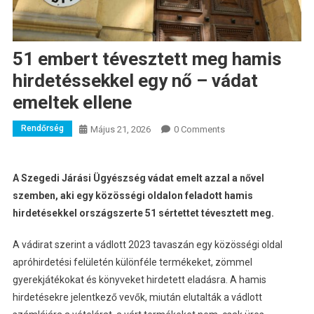
51 embert tévesztett meg hamis
hirdetéssekkel egy nő – vádat
emeltek ellene
Rendőrség
Május 21, 2026
0 Comments
A Szegedi Járási Ügyészség vádat emelt azzal a nővel
szemben, aki egy közösségi oldalon feladott hamis
hirdetésekkel országszerte 51 sértettet tévesztett meg.
A vádirat szerint a vádlott 2023 tavaszán egy közösségi oldal
apróhirdetési felületén különféle termékeket, zömmel
gyerekjátékokat és könyveket hirdetett eladásra. A hamis
hirdetésekre jelentkező vevők, miután elutalták a vádlott