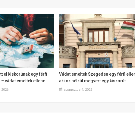
tt el kiskorúnak egy férfi
Vádat emeltek Szegeden egy férfi ellen
– vádat emeltek ellene
aki ok nélkül megvert egy kiskorút
, 2026
augusztus 4, 2026