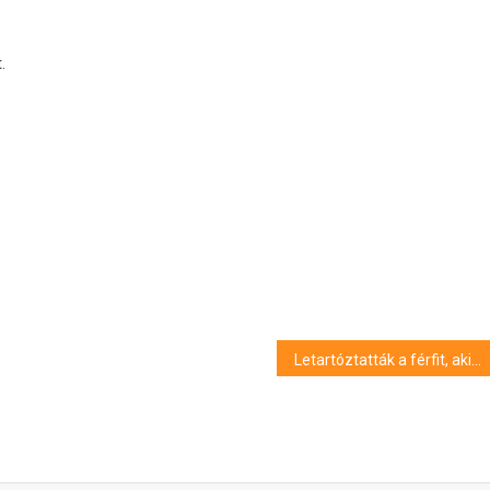
.
Letartóztatták a férfit, aki megkéselt egy másikat Szegeden