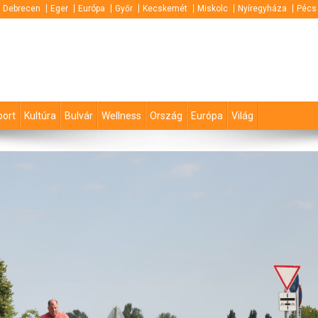
Debrecen
Eger
Európa
Győr
Kecskemét
Miskolc
Nyíregyháza
Pécs
port
Kultúra
Bulvár
Wellness
Ország
Európa
Világ