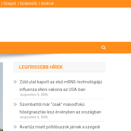
Szeged
Szoboszló
Szolnok
LEGFRISSEBB HÍREK
Zöld utat kapott az első mRNS-technológiájú
influenza elleni vakcina az USA-ban
augusztus 6, 2026
Szombattól már “csak” másodfokú
hőségriasztás lesz érvényben az országban
augusztus 6, 2026
Avartűz miatt pótlóbuszok járnak a szegedi