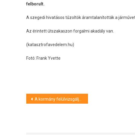
felborult.
A szegedi hivatásos tűzoltók áramtalanították a járművet
Az érintett útszakaszon forgalmi akadály van.
(katasztrofavedelem.hu)
Fotó: Frank Yvette
Bejegyzés
A kormány felülvizsgálja a Klebelsberg Központ és a tankerületi központok működését is
navigáció