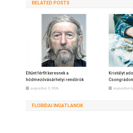
RELATED POSTS
Eltűnt férfit keresnek a
Kristályt ado
hódmezővásárhelyi rendőrök
Csongrádon 
augusztus 3, 2026
augusztus 6
FLORIDAI INGATLANOK