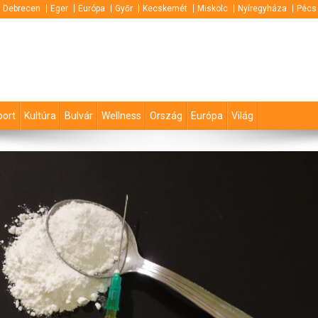
Debrecen
Eger
Európa
Győr
Kecskemét
Miskolc
Nyíregyháza
Pécs
port
Kultúra
Bulvár
Wellness
Ország
Európa
Világ