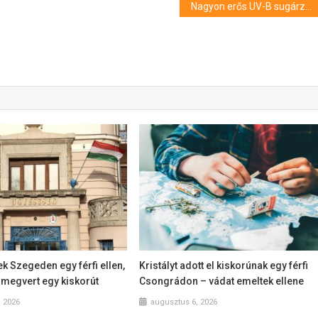
Nagyon erős UV-B sugárzás várható pénteken országszerte
k Szegeden egy férfi ellen,
Kristályt adott el kiskorúnak egy férfi
l megvert egy kiskorút
Csongrádon – vádat emeltek ellene
, 2026
augusztus 6, 2026