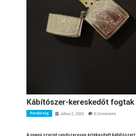
Kábítószer-kereskedőt fogtak 
Rendőrség
Július 2, 2026
0 Comments
A gyanú szerint rendszeresen értékesített kábítószert