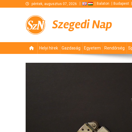
Skip
Balaton
Budapest
péntek, augusztus 07, 2026
to
content
Szegedi Nap
Helyi hírek
Gazdaság
Egyetem
Rendőrség
S