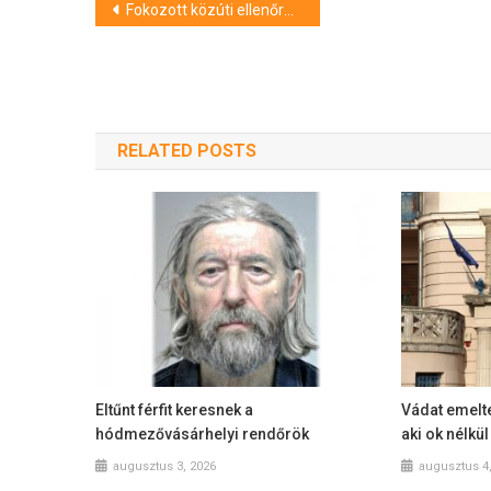
Bejegyzés
Fokozott közúti ellenőrzést végez a rendőrség a nyári szezonban
navigáció
RELATED POSTS
Eltűnt férfit keresnek a
Vádat emelte
hódmezővásárhelyi rendőrök
aki ok nélkü
augusztus 3, 2026
augusztus 4