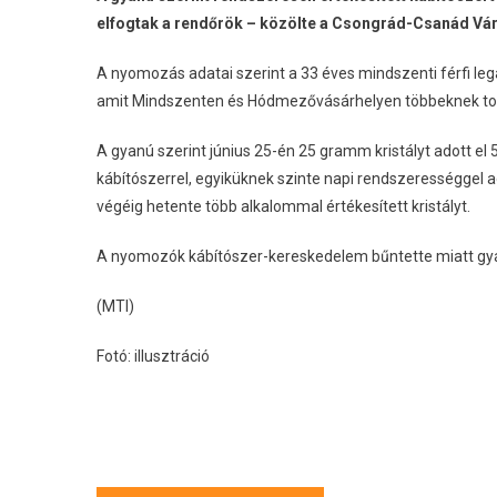
elfogtak a rendőrök – közölte a Csongrád-Csanád Vá
A nyomozás adatai szerint a 33 éves mindszenti férfi leg
amit Mindszenten és Hódmezővásárhelyen többeknek tov
A gyanú szerint június 25-én 25 gramm kristályt adott el 5
kábítószerrel, egyiküknek szinte napi rendszerességgel ad
végéig hetente több alkalommal értékesített kristályt.
A nyomozók kábítószer-kereskedelem bűntette miatt gyanú
(MTI)
Fotó: illusztráció