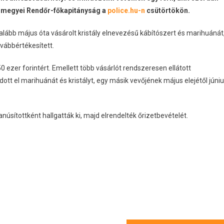
rmegyei Rendőr-főkapitányság a
police.hu-n
csütörtökön.
alább május óta vásárolt kristály elnevezésű kábítószert és marihuánát
ábbértékesített.
0 ezer forintért. Emellett több vásárlót rendszeresen ellátott
ott el marihuánát és kristályt, egy másik vevőjének május elejétől júni
sítottként hallgatták ki, majd elrendelték őrizetbevételét.