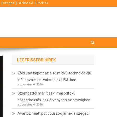
Szeged
Szoboszló
Szolnok
LEGFRISSEBB HÍREK
Zöld utat kapott az első mRNS-technológiájú
influenza elleni vakcina az USA-ban
augusztus 6, 2026
Szombattól már “csak” másodfokú
hőségriasztás lesz érvényben az országban
augusztus 6, 2026
Avartűz miatt pótlóbuszok járnak a szegedi