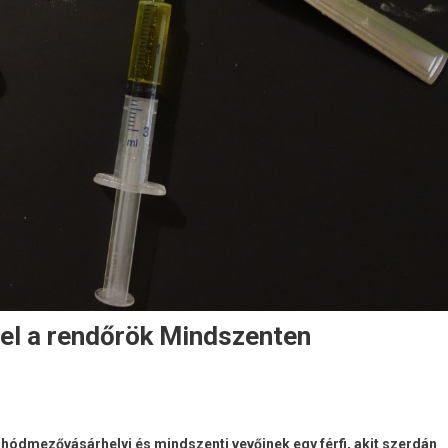
el a rendőrök Mindszenten
 hódmezővásárhelyi és mindszenti vevőinek egy férfi, akit szerdán