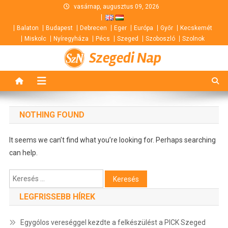
Skip
vasárnap, augusztus 09, 2026
to
Balaton
Budapest
Debrecen
Eger
Európa
Győr
Kecskemét
content
Miskolc
Nyíregyháza
Pécs
Szeged
Szoboszló
Szolnok
Szegedi Nap
NOTHING FOUND
It seems we can’t find what you’re looking for. Perhaps searching
can help.
Keresés:
LEGFRISSEBB HÍREK
Egygólos vereséggel kezdte a felkészülést a PICK Szeged