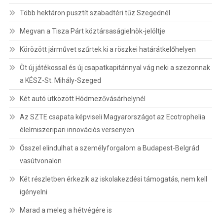
Több hektáron pusztít szabadtéri tűz Szegednél
Megvan a Tisza Párt köztársaságielnök-jelöltje
Körözött járművet szűrtek ki a röszkei határátkelőhelyen
Öt új játékossal és új csapatkapitánnyal vág neki a szezonnak
a KÉSZ-St. Mihály-Szeged
Két autó ütközött Hódmezővásárhelynél
Az SZTE csapata képviseli Magyarországot az Ecotrophelia
élelmiszeripari innovációs versenyen
Ősszel elindulhat a személyforgalom a Budapest-Belgrád
vasútvonalon
Két részletben érkezik az iskolakezdési támogatás, nem kell
igényelni
Marad a meleg a hétvégére is