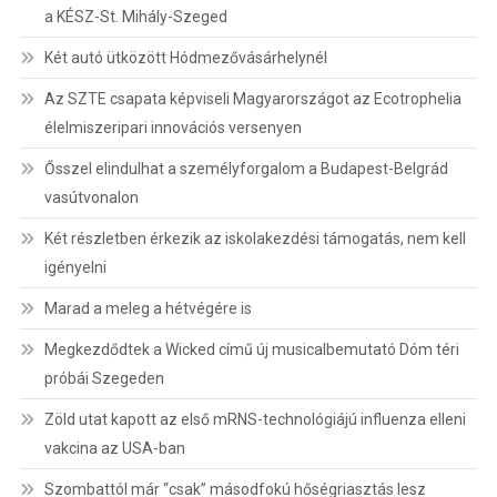
a KÉSZ-St. Mihály-Szeged
Két autó ütközött Hódmezővásárhelynél
Az SZTE csapata képviseli Magyarországot az Ecotrophelia
élelmiszeripari innovációs versenyen
Ősszel elindulhat a személyforgalom a Budapest-Belgrád
vasútvonalon
Két részletben érkezik az iskolakezdési támogatás, nem kell
igényelni
Marad a meleg a hétvégére is
Megkezdődtek a Wicked című új musicalbemutató Dóm téri
próbái Szegeden
Zöld utat kapott az első mRNS-technológiájú influenza elleni
vakcina az USA-ban
Szombattól már “csak” másodfokú hőségriasztás lesz