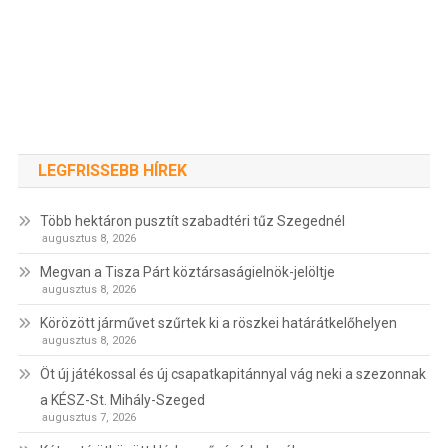
LEGFRISSEBB HÍREK
Több hektáron pusztít szabadtéri tűz Szegednél
augusztus 8, 2026
Megvan a Tisza Párt köztársaságielnök-jelöltje
augusztus 8, 2026
Körözött járművet szűrtek ki a röszkei határátkelőhelyen
augusztus 8, 2026
Öt új játékossal és új csapatkapitánnyal vág neki a szezonnak
a KÉSZ-St. Mihály-Szeged
augusztus 7, 2026