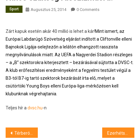
Sport
Augusztus 25, 2014
0 Comments
Zárt kapuk esetén akár 40 millió is lehet a kár!
Mint ismert, az
Európai Labdarúgó Szövetség eljárást indított a Cliftonville elleni
Bajnokok Ligája-selejtezőn a lelátón elhangzott rasszista
megnyilvánulások miatt. Az UEFA a Nagyerdei Stadion részleges
– a „B” szektorokra kiterjesztett – bezárásával sújtotta a DVSC-t.
A klub erőfeszítései eredményeként a fegyelmi testület végül a
B3-tól B7-ig tartó szektorok bezárását írta elő, melyet a
csütörtöki Young Boys elleni Európa-liga-mérkőzésen kell
klubunknak végrehajtania.
Teljes hír a
dvsc.hu
-n
Bejegyzés
Térberóva – Győri László szobrászművész kiállítása
Ezerhétszáz új óvodás lesz Debrecenben