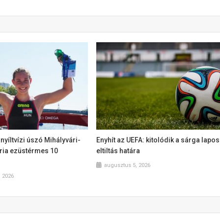
nyíltvízi úszó Mihályvári-
Enyhít az UEFA: kitolódik a sárga lapos
ória ezüstérmes 10
eltiltás határa
augusztus 5, 2026
, 2026