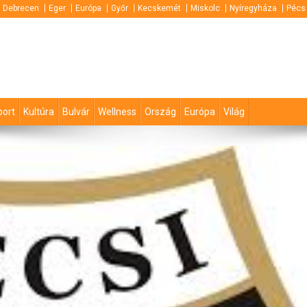
Debrecen
Eger
Európa
Győr
Kecskemét
Miskolc
Nyíregyháza
Pécs
port
Kultúra
Bulvár
Wellness
Ország
Európa
Világ