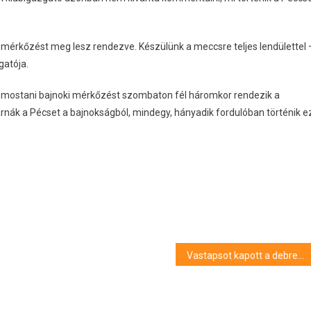
mérkőzést meg lesz rendezve. Készülünk a meccsre teljes lendülettel 
gatója.
. A mostani bajnoki mérkőzést szombaton fél háromkor rendezik a
nák a Pécset a bajnokságból, mindegy, hányadik fordulóban történik e
Vastapsot kapott a debreceni társulat