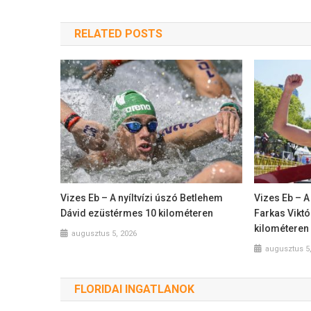
RELATED POSTS
Vizes Eb – A nyíltvízi úszó Betlehem
Vizes Eb – A 
Dávid ezüstérmes 10 kilométeren
Farkas Vikt
kilométeren
augusztus 5, 2026
augusztus 5
FLORIDAI INGATLANOK