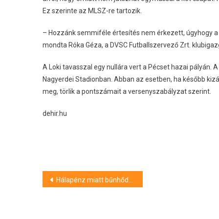
Ez szerinte az MLSZ-re tartozik.
– Hozzánk semmiféle értesítés nem érkezett, úgyhogy a 
mondta Róka Géza, a DVSC Futballszervező Zrt. klubigaz
A Loki tavasszal egy nullára vert a Pécset hazai pályán
Nagyerdei Stadionban. Abban az esetben, ha később kizár
meg, törlik a pontszámait a versenyszabályzat szerint.
dehir.hu
Bejegyzés
Hálapénz miatt bűnhődnek
navigáció