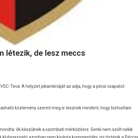
m létezik, de lesz meccs
C-Teva. A helyzet pikantériáját az adja, hogy a pécsi csapatot
olvasható közlemény szerint meg is tesznek mindent, hogy biztosítani
 mondta: ők készülnek a szombati mérkőzésre. Senki nem szólt nekik
 A klubigazgató azonban nem kívánta kommentálni, mi történik a Péccse