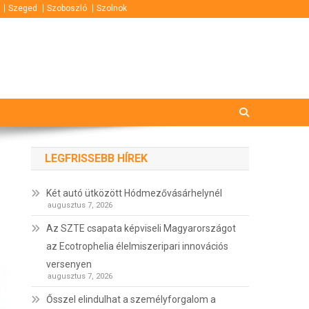
Szeged
Szoboszló
Szolnok
LEGFRISSEBB HÍREK
Két autó ütközött Hódmezővásárhelynél
augusztus 7, 2026
Az SZTE csapata képviseli Magyarországot
az Ecotrophelia élelmiszeripari innovációs
versenyen
augusztus 7, 2026
Ősszel elindulhat a személyforgalom a