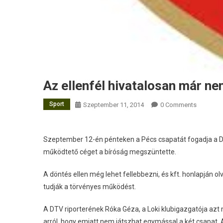
Az ellenfél hivatalosan már ne
Sport
Szeptember 11, 2014
0 Comments
Szeptember 12-én pénteken a Pécs csapatát fogadja a DVS
működtető céget a bíróság megszüntette.
A döntés ellen még lehet fellebbezni, és kft. honlapján 
tudják a törvényes működést.
A DTV riporterének Róka Géza, a Loki klubigazgatója azt
arról, hogy emiatt nem játszhat egymással a két csapat.