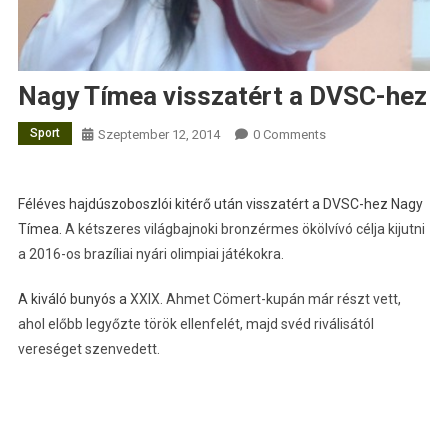
Nagy Tímea visszatért a DVSC-hez
Sport
Szeptember 12, 2014
0 Comments
Féléves hajdúszoboszlói kitérő után visszatért a DVSC-hez Nagy
Tímea.
A kétszeres világbajnoki bronzérmes ökölvívó célja kijutni
a 2016-os brazíliai nyári olimpiai játékokra.
A kiváló bunyós a
XXIX. Ahmet Cömert-kupán már részt vett,
ahol előbb legyőzte török ellenfelét, majd svéd riválisától
vereséget szenvedett.