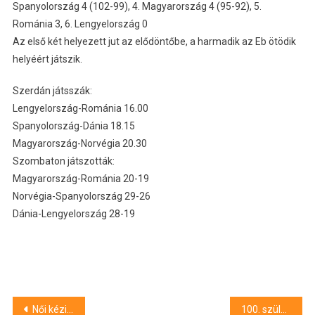
Spanyolország 4 (102-99), 4. Magyarország 4 (95-92), 5.
Románia 3, 6. Lengyelország 0
Az első két helyezett jut az elődöntőbe, a harmadik az Eb ötödik
helyéért játszik.
Szerdán játsszák:
Lengyelország-Románia 16.00
Spanyolország-Dánia 18.15
Magyarország-Norvégia 20.30
Szombaton játszották:
Magyarország-Románia 20-19
Norvégia-Spanyolország 29-26
Dánia-Lengyelország 28-19
Bejegyzés
Női kézilabda Eb – Román siker
100. születésnapját ünnepelhette