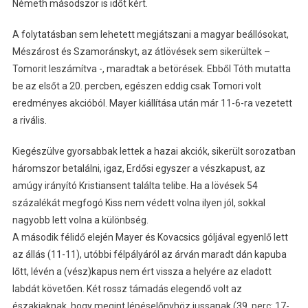
Németh másodszor is időt kért.
A folytatásban sem lehetett megjátszani a magyar beállósokat,
Mészárost és Szamoránskyt, az átlövések sem sikerültek –
Tomorit leszámítva -, maradtak a betörések. Ebből Tóth mutatta
be az elsőt a 20. percben, egészen eddig csak Tomori volt
eredményes akcióból. Mayer kiállítása után már 11-6-ra vezetett
a rivális.
Kiegészülve gyorsabbak lettek a hazai akciók, sikerült sorozatban
háromszor betalálni, igaz, Erdősi egyszer a vészkapust, az
amúgy irányító Kristiansent találta telibe. Ha a lövések 54
százalékát megfogó Kiss nem védett volna ilyen jól, sokkal
nagyobb lett volna a különbség.
A második félidő elején Mayer és Kovacsics góljával egyenlő lett
az állás (11-11), utóbbi félpályáról az árván maradt dán kapuba
lőtt, lévén a (vész)kapus nem ért vissza a helyére az eladott
labdát követően. Két rossz támadás elegendő volt az
északiaknak, hogy megint lépéselőnyhöz jussanak (39. perc: 17-