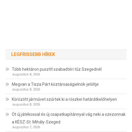
LEGFRISSEBB HÍREK
Több hektáron pusztít szabadtéri tűz Szegednél
augusztus 8, 2026
Megvan a Tisza Párt köztársaságielnök-jelöltje
augusztus 8, 2026
Körözött járművet szűrtek ki a röszkei határátkelőhelyen
augusztus 8, 2026
Öt új játékossal és új csapatkapitánnyal vág neki a szezonnak
a KÉSZ-St. Mihály-Szeged
augusztus 7, 2026