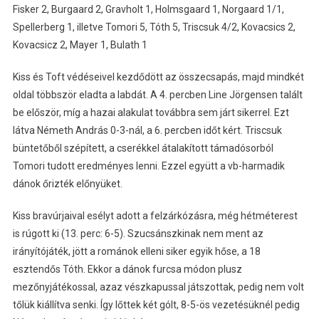
Fisker 2, Burgaard 2, Gravholt 1, Holmsgaard 1, Norgaard 1/1,
Spellerberg 1, illetve Tomori 5, Tóth 5, Triscsuk 4/2, Kovacsics 2,
Kovacsicz 2, Mayer 1, Bulath 1
Kiss és Toft védéseivel kezdődött az összecsapás, majd mindkét
oldal többször eladta a labdát. A 4. percben Line Jörgensen talált
be először, míg a hazai alakulat továbbra sem járt sikerrel. Ezt
látva Németh András 0-3-nál, a 6. percben időt kért. Triscsuk
büntetőből szépített, a cserékkel átalakított támadósorból
Tomori tudott eredményes lenni. Ezzel együtt a vb-harmadik
dánok őrizték előnyüket.
Kiss bravúrjaival esélyt adott a felzárkózásra, még hétméterest
is rúgott ki (13. perc: 6-5). Szucsánszkinak nem ment az
irányítójáték, jött a románok elleni siker egyik hőse, a 18
esztendős Tóth. Ekkor a dánok furcsa módon plusz
mezőnyjátékossal, azaz vészkapussal játszottak, pedig nem volt
tőlük kiállítva senki. Így lőttek két gólt, 8-5-ös vezetésüknél pedig