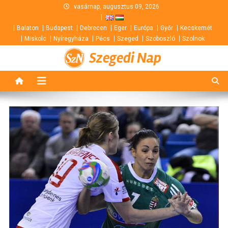
Skip
vasárnap, augusztus 09, 2026
to
Balaton
Budapest
Debrecen
Eger
Európa
Győr
Kecskemét
content
Miskolc
Nyíregyháza
Pécs
Szeged
Szoboszló
Szolnok
Szegedi Nap