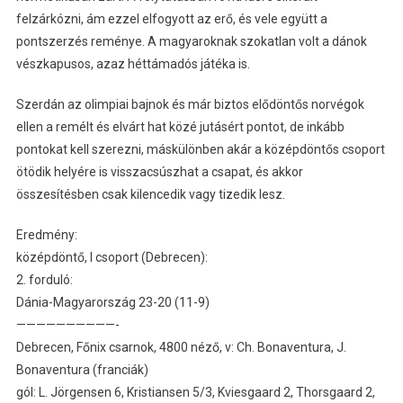
felzárkózni, ám ezzel elfogyott az erő, és vele együtt a
pontszerzés reménye. A magyaroknak szokatlan volt a dánok
vészkapusos, azaz héttámadós játéka is.
Szerdán az olimpiai bajnok és már biztos elődöntős norvégok
ellen a remélt és elvárt hat közé jutásért pontot, de inkább
pontokat kell szerezni, máskülönben akár a középdöntős csoport
ötödik helyére is visszacsúszhat a csapat, és akkor
összesítésben csak kilencedik vagy tizedik lesz.
Eredmény:
középdöntő, I csoport (Debrecen):
2. forduló:
Dánia-Magyarország 23-20 (11-9)
——————————-
Debrecen, Főnix csarnok, 4800 néző, v: Ch. Bonaventura, J.
Bonaventura (franciák)
gól: L. Jörgensen 6, Kristiansen 5/3, Kviesgaard 2, Thorsgaard 2,