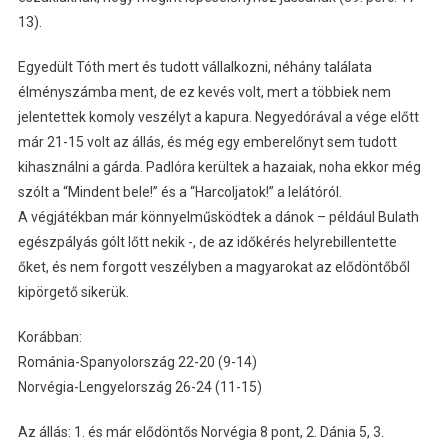
13).
Egyedült Tóth mert és tudott vállalkozni, néhány találata
élményszámba ment, de ez kevés volt, mert a többiek nem
jelentettek komoly veszélyt a kapura. Negyedórával a vége előtt
már 21-15 volt az állás, és még egy emberelőnyt sem tudott
kihasználni a gárda. Padlóra kerültek a hazaiak, noha ekkor még
szólt a “Mindent bele!” és a “Harcoljatok!” a lelátóról.
A végjátékban már könnyelműsködtek a dánok – például Bulath
egészpályás gólt lőtt nekik -, de az időkérés helyrebillentette
őket, és nem forgott veszélyben a magyarokat az elődöntőből
kipörgető sikerük.
Korábban:
Románia-Spanyolország 22-20 (9-14)
Norvégia-Lengyelország 26-24 (11-15)
Az állás: 1. és már elődöntős Norvégia 8 pont, 2. Dánia 5, 3.