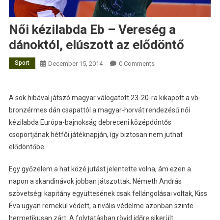
Női kézilabda Eb – Vereség a
dánoktól, elúszott az elődöntő
Sport
December 15, 2014
0 Comments
A sok hibával játszó magyar válogatott 23-20-ra kikapott a vb-
bronzérmes dán csapattól a magyar-horvát rendezésű női
kézilabda Európa-bajnokság debreceni középdöntős
csoportjának hétfői játéknapján, így biztosan nem juthat
elődöntőbe.
Egy győzelem a hat közé jutást jelentette volna, ám ezen a
napon a skandinávok jobban játszottak. Németh András
szövetségi kapitány együttesének csak fellángolásai voltak, Kiss
Éva ugyan remekül védett, a rivális védelme azonban szinte
hermetikusan zárt. A folytatásban rövid időre sikerült