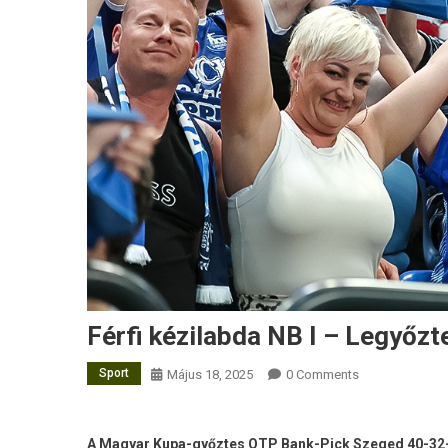
Férfi kézilabda NB I – Legyőzt
Sport
Május 18, 2025
0 Comments
A Magyar Kupa-győztes OTP Bank-Pick Szeged 40-32-re