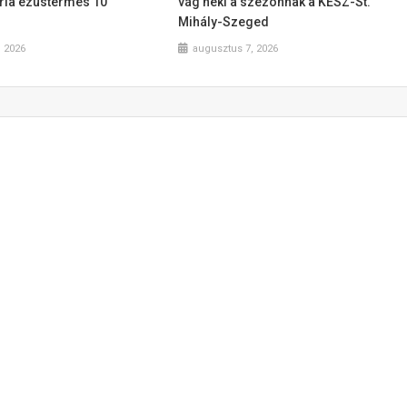
ória ezüstérmes 10
vág neki a szezonnak a KÉSZ-St.
Mihály-Szeged
, 2026
augusztus 7, 2026