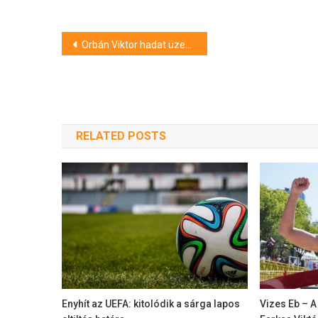
Bejegyzés
Orbán Viktor hadat üzent a magyarság felének
navigáció
RELATED POSTS
Enyhít az UEFA: kitolódik a sárga lapos
Vizes Eb – A 