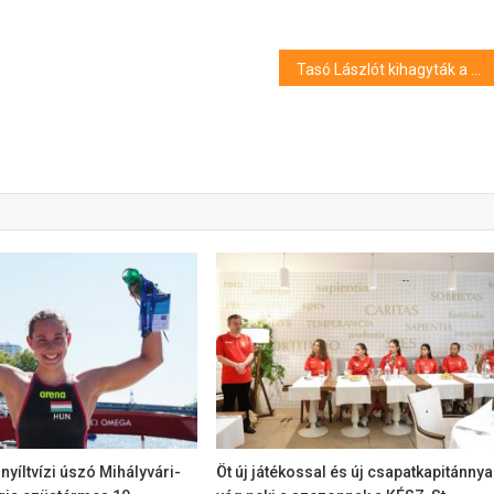
Tasó Lászlót kihagyták a Harcosok klubjából, sakkversennyel vigasztalódhatott
nyíltvízi úszó Mihályvári-
Öt új játékossal és új csapatkapitánnya