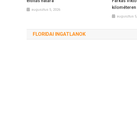
eltiltás határa
Farkas Vikt
kilométeren
augusztus 5, 2026
augusztus 5
FLORIDAI INGATLANOK