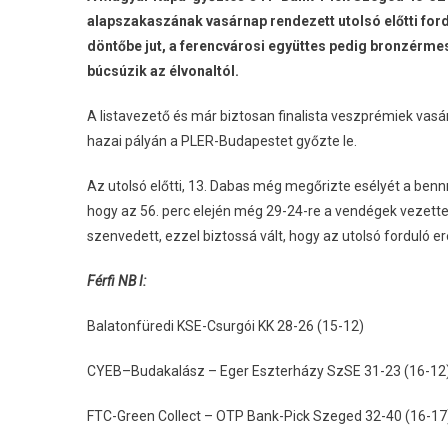
alapszakaszának vasárnap rendezett utolsó előtti for
döntőbe jut, a ferencvárosi együttes pedig bronzérm
búcsúzik az élvonaltól.
A listavezető és már biztosan finalista veszprémiek va
hazai pályán a PLER-Budapestet győzte le.
Az utolsó előtti, 13. Dabas még megőrizte esélyét a benn
hogy az 56. perc elején még 29-24-re a vendégek vezett
szenvedett, ezzel biztossá vált, hogy az utolsó forduló e
Férfi NB I:
Balatonfüredi KSE-Csurgói KK 28-26 (15-12)
CYEB–Budakalász – Eger Eszterházy SzSE 31-23 (16-12
FTC-Green Collect – OTP Bank-Pick Szeged 32-40 (16-17