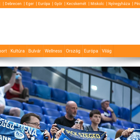
t
Debrecen
Eger
Európa
Győr
Kecskemét
Miskolc
Nyíregyháza
Pé
port
Kultúra
Bulvár
Wellness
Ország
Európa
Világ