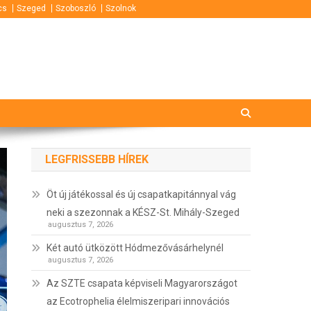
cs
Szeged
Szoboszló
Szolnok
LEGFRISSEBB HÍREK
Öt új játékossal és új csapatkapitánnyal vág
neki a szezonnak a KÉSZ-St. Mihály-Szeged
augusztus 7, 2026
Két autó ütközött Hódmezővásárhelynél
augusztus 7, 2026
Az SZTE csapata képviseli Magyarországot
az Ecotrophelia élelmiszeripari innovációs