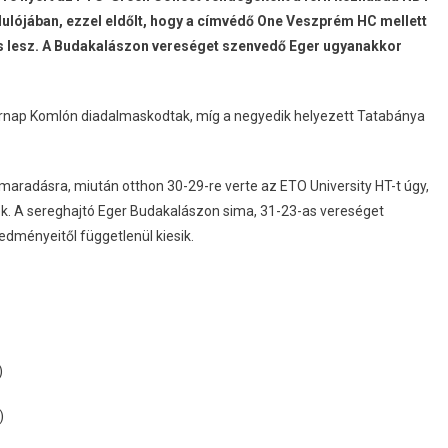
dulójában, ezzel eldőlt, hogy a címvédő One Veszprém HC mellett
es lesz. A Budakalászon vereséget szenvedő Eger ugyanakkor
sárnap Komlón diadalmaskodtak, míg a negyedik helyezett Tatabánya
maradásra, miután otthon 30-29-re verte az ETO University HT-t úgy,
ek. A sereghajtó Eger Budakalászon sima, 31-23-as vereséget
redményeitől függetlenül kiesik.
)
)