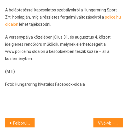
A beléptetéssel kapcsolatos szabályokról a Hungaroring Sport
Zrt. honlapján, míg a részletes forgalmi változásokról a
police.hu
oldalon
lehet tájékozódni.
A versenypálya közelében július 31. és augusztus 4. között
ideiglenes rendőrőrs működik, melynek elérhetőségeit a
www.police.hu oldalon a későbbiekben teszik közzé – áll a
közleményben.
(MTI)
Fotó: Hungaroring hivatalos Facebook-oldala
Bejegyzés
Felborult egy sétahajó a Duna-deltában, halottak is vannak
Vívó-vb – Ezüstérmes a férfi kardcsapat