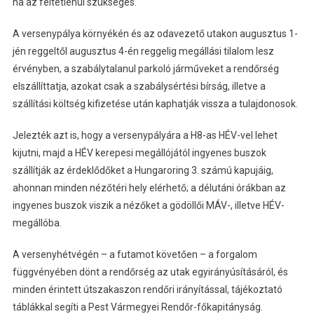
ha az feltétlenül szükséges.
A versenypálya környékén és az odavezető utakon augusztus 1-
jén reggeltől augusztus 4-én reggelig megállási tilalom lesz
érvényben, a szabálytalanul parkoló járműveket a rendőrség
elszállíttatja, azokat csak a szabálysértési bírság, illetve a
szállítási költség kifizetése után kaphatják vissza a tulajdonosok.
Jelezték azt is, hogy a versenypályára a H8-as HÉV-vel lehet
kijutni, majd a HÉV kerepesi megállójától ingyenes buszok
szállítják az érdeklődőket a Hungaroring 3. számú kapujáig,
ahonnan minden nézőtéri hely elérhető; a délutáni órákban az
ingyenes buszok viszik a nézőket a gödöllői MÁV-, illetve HÉV-
megállóba.
A versenyhétvégén – a futamot követően – a forgalom
függvényében dönt a rendőrség az utak egyirányúsításáról, és
minden érintett útszakaszon rendőri irányítással, tájékoztató
táblákkal segíti a Pest Vármegyei Rendőr-főkapitányság.