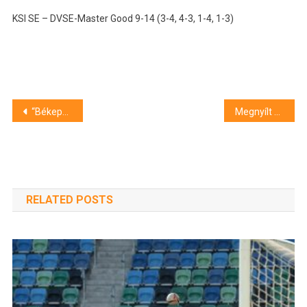
KSI SE – DVSE-Master Good 9-14 (3-4, 4-3, 1-4, 1-3)
Bejegyzés
“Békepárti” megyéspüspök kampányol a Fidesznek
Megnyílt Papageorgiu Andrea kortárs festőművész kiállítása Szegeden
navigáció
RELATED POSTS