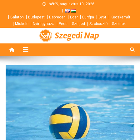
Skip
hétfő, augusztus 10, 2026
to
Balaton
Budapest
Debrecen
Eger
Európa
Győr
Kecskemét
content
Miskolc
Nyíregyháza
Pécs
Szeged
Szoboszló
Szolnok
Szegedi Nap