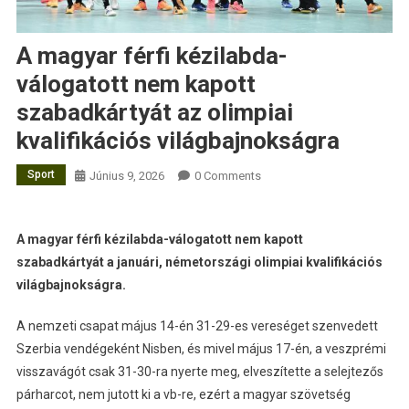
A magyar férfi kézilabda-
válogatott nem kapott
szabadkártyát az olimpiai
kvalifikációs világbajnokságra
Sport
Június 9, 2026
0 Comments
A magyar férfi kézilabda-válogatott nem kapott
szabadkártyát a januári, németországi olimpiai kvalifikációs
világbajnokságra.
A nemzeti csapat május 14-én 31-29-es vereséget szenvedett
Szerbia vendégeként Nisben, és mivel május 17-én, a veszprémi
visszavágót csak 31-30-ra nyerte meg, elveszítette a selejtezős
párharcot, nem jutott ki a vb-re, ezért a magyar szövetség