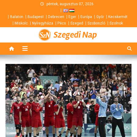
Skip
péntek, augusztus 07, 2026
to
Balaton
Budapest
Debrecen
Eger
Európa
Győr
Kecskemét
content
Miskolc
Nyíregyháza
Pécs
Szeged
Szoboszló
Szolnok
Szegedi Nap