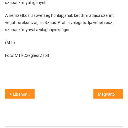
szabadkártyát igényelt.
A nemzetközi szövetség honlapjának keddi híradása szerint
végül Törökország és Szaúd-Arábia válogatottja vehet részt
szabadkártyával a világbajnokságon.
(MTI)
Fotó: MTI/Czeglédi Zsolt
Bejegyzés
Libanonban fogtak el egy magyar hatóságok által keresett szír embercsempészt
Megváltozhat a Fidesz szervezeti felépítése a június 13-i kongresszuson
navigáció