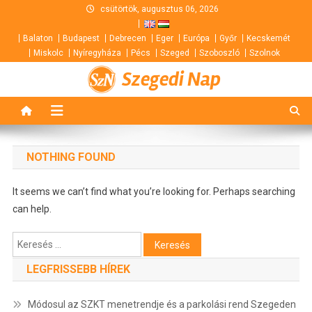
Skip
csütörtök, augusztus 06, 2026
to
Balaton
Budapest
Debrecen
Eger
Európa
Győr
Kecskemét
content
Miskolc
Nyíregyháza
Pécs
Szeged
Szoboszló
Szolnok
Szegedi Nap
NOTHING FOUND
It seems we can’t find what you’re looking for. Perhaps searching
can help.
Keresés:
LEGFRISSEBB HÍREK
Módosul az SZKT menetrendje és a parkolási rend Szegeden