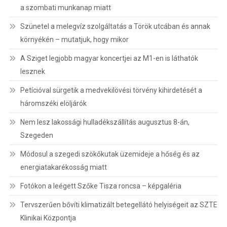
a szombati munkanap miatt
Szünetel a melegvíz szolgáltatás a Török utcában és annak
környékén – mutatjuk, hogy mikor
A Sziget legjobb magyar koncertjei az M1-en is láthatók
lesznek
Petícióval sürgetik a medvekilövési törvény kihirdetését a
háromszéki elöljárók
Nem lesz lakossági hulladékszállítás augusztus 8-án,
Szegeden
Módosul a szegedi szökőkutak üzemideje a hőség és az
energiatakarékosság miatt
Fotókon a leégett Szőke Tisza roncsa – képgaléria
Tervszerűen bővíti klimatizált betegellátó helyiségeit az SZTE
Klinikai Központja