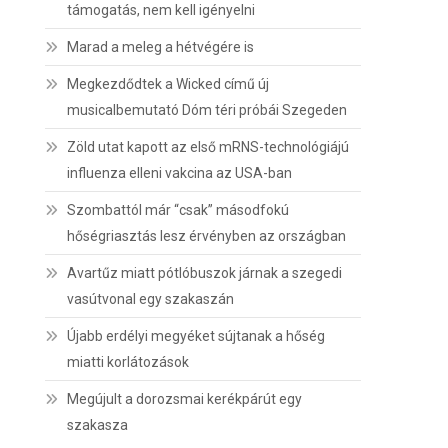
támogatás, nem kell igényelni
Marad a meleg a hétvégére is
Megkezdődtek a Wicked című új
musicalbemutató Dóm téri próbái Szegeden
Zöld utat kapott az első mRNS-technológiájú
influenza elleni vakcina az USA-ban
Szombattól már “csak” másodfokú
hőségriasztás lesz érvényben az országban
Avartűz miatt pótlóbuszok járnak a szegedi
vasútvonal egy szakaszán
Újabb erdélyi megyéket sújtanak a hőség
miatti korlátozások
Megújult a dorozsmai kerékpárút egy
szakasza