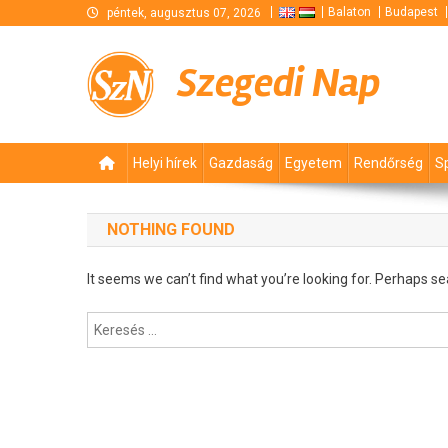
Skip
Balaton
Budapest
péntek, augusztus 07, 2026
to
content
Szegedi Nap
Helyi hírek
Gazdaság
Egyetem
Rendőrség
S
NOTHING FOUND
It seems we can’t find what you’re looking for. Perhaps se
Keresés: