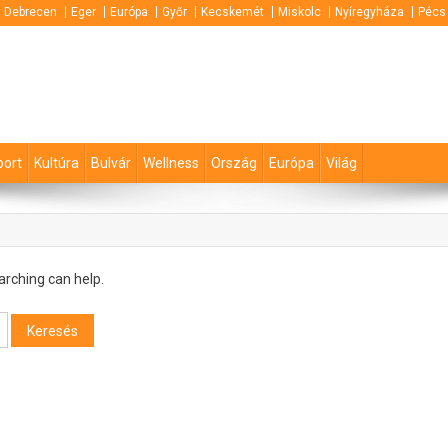
Debrecen
Eger
Európa
Győr
Kecskemét
Miskolc
Nyíregyháza
Pécs
port
Kultúra
Bulvár
Wellness
Ország
Európa
Világ
arching can help.