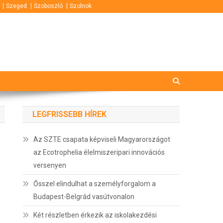
Szeged
Szoboszló
Szolnok
LEGFRISSEBB HÍREK
Az SZTE csapata képviseli Magyarországot
az Ecotrophelia élelmiszeripari innovációs
versenyen
Ősszel elindulhat a személyforgalom a
Budapest-Belgrád vasútvonalon
Két részletben érkezik az iskolakezdési