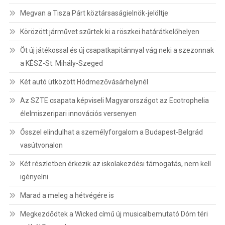
Megvan a Tisza Párt köztársaságielnök-jelöltje
Körözött járművet szűrtek ki a röszkei határátkelőhelyen
Öt új játékossal és új csapatkapitánnyal vág neki a szezonnak
a KÉSZ-St. Mihály-Szeged
Két autó ütközött Hódmezővásárhelynél
Az SZTE csapata képviseli Magyarországot az Ecotrophelia
élelmiszeripari innovációs versenyen
Ősszel elindulhat a személyforgalom a Budapest-Belgrád
vasútvonalon
Két részletben érkezik az iskolakezdési támogatás, nem kell
igényelni
Marad a meleg a hétvégére is
Megkezdődtek a Wicked című új musicalbemutató Dóm téri