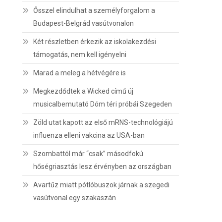
Ősszel elindulhat a személyforgalom a
Budapest-Belgrád vasútvonalon
Két részletben érkezik az iskolakezdési
támogatás, nem kell igényelni
Marad a meleg a hétvégére is
Megkezdődtek a Wicked című új
musicalbemutató Dóm téri próbái Szegeden
Zöld utat kapott az első mRNS-technológiájú
influenza elleni vakcina az USA-ban
Szombattól már “csak” másodfokú
hőségriasztás lesz érvényben az országban
Avartűz miatt pótlóbuszok járnak a szegedi
vasútvonal egy szakaszán