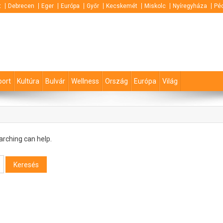
t
Debrecen
Eger
Európa
Győr
Kecskemét
Miskolc
Nyíregyháza
Pé
port
Kultúra
Bulvár
Wellness
Ország
Európa
Világ
arching can help.