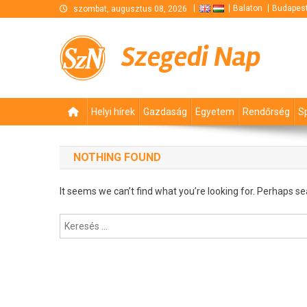
Skip
Balaton
Budapes
szombat, augusztus 08, 2026
to
content
Szegedi Nap
Helyi hírek
Gazdaság
Egyetem
Rendőrség
S
NOTHING FOUND
It seems we can’t find what you’re looking for. Perhaps se
Keresés: