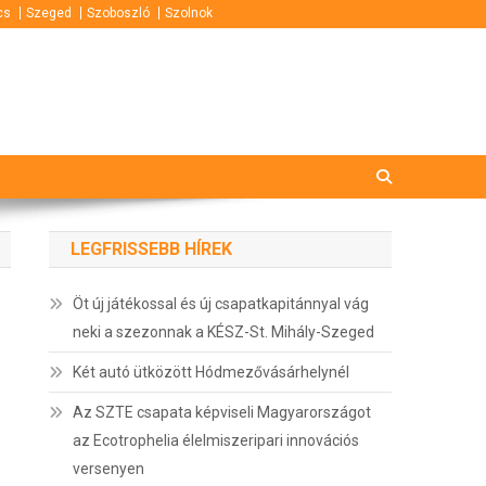
cs
Szeged
Szoboszló
Szolnok
LEGFRISSEBB HÍREK
Öt új játékossal és új csapatkapitánnyal vág
neki a szezonnak a KÉSZ-St. Mihály-Szeged
Két autó ütközött Hódmezővásárhelynél
Az SZTE csapata képviseli Magyarországot
az Ecotrophelia élelmiszeripari innovációs
versenyen