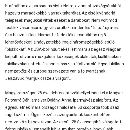
Európában az iparosodás hívta életre: az angol szövőgyárakból
hazavitt maradékokból varrtak takarókat. Az első kivándorló
telepesek magukkal vitték ezeket a darabokat. Nem volt mód
textilek vásárlására, így rászorultak minden kis “foltot” újra-és
újra hasznosítani. Hamar felfedezték a mintákban rejlő
lehetőségeket: a négyzetekből majd háromszögekből épülő
“blokkokat”. Az USA-ból indult el-és lett mára az egész világban
kiépült foltvarró mozgalom: közösségek alakultak, kiállításokon,
találkozókon jöttek- és jönnek össze a “foltvarrók”. Egyedülállóan
nemzetközi és európai szervezete van a foltvarrásnak.
Jelszavuk. “varrjuk össze a világot”…
Magyarországon 25 éve debreceni székhellyel indult el a Magyar
Foltvarró Céh, amelyet Dolányi Anna, iparművész alapított. Az
egyesületnek mára országos hálózata, 50 csoportja több száz
tagot számol. Ügyes kezű asszonyainknak köszönhetően
nemzetközi hírnevük van. Az elmúlt 25 év anyagából válogatott
foltmunkákkal ünnepelik jubileumukat, remélve, hogy újabb