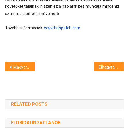
követőket találnak: hiszen ez a napjaink kézimunkája mindenki
számára elérhető, művelhető.
További információk:
www.hunpatch.com
Bejegyzés
Magyar éremeső a világ legveszélyesebb fegyveres küzdősportjának világbajnokságán!
Elhagyta a debreceni kórházat az egyik kukoricaföldön megfertőződött beteg
navigáció
RELATED POSTS
FLORIDAI INGATLANOK