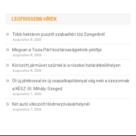
LEGFRISSEBB HÍREK
Több hektáron pusztít szabadtéri tűz Szegednél
augusztus 8, 2026
Megvan a Tisza Párt köztársaságielnök-jelöltje
augusztus 8, 2026
Körözött járművet szűrtek ki a röszkei határátkelőhelyen
augusztus 8, 2026
Öt új játékossal és új csapatkapitánnyal vág neki a szezonnak
a KÉSZ-St. Mihály-Szeged
augusztus 7, 2026
Két autó ütközött Hódmezővásárhelynél
augusztus 7, 2026