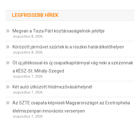
LEGFRISSEBB HÍREK
Megvan a Tisza Párt köztársaságielnök-jelöltje
augusztus 8, 2026
Körözött járművet szűrtek ki a röszkei határátkelőhelyen
augusztus 8, 2026
Öt új játékossal és új csapatkapitánnyal vág neki a szezonnak
a KÉSZ-St. Mihály-Szeged
augusztus 7, 2026
Két autó ütközött Hódmezővásárhelynél
augusztus 7, 2026
Az SZTE csapata képviseli Magyarországot az Ecotrophelia
élelmiszeripari innovációs versenyen
augusztus 7, 2026