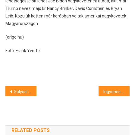
lehetséges jelölt lehet Joe Biden nagykövetének utóda, akit már
Trump nevez majd ki: Nancy Brinker, David Cornstein és Bryan
Leib. Közülük ketten már korábban voltak amerikai nagykövetek
Magyarországon.
(origo.hu)
Fotó: Frank Yvette
Bejegyzés
Súlyosítást kér az ügyészség egy pécsi kábítószer-kereskedelem ügyében
Ingyenes lakossági elektronikai hulladékgyűjtést szervez Szegeden a kormányhivatal
navigáció
RELATED POSTS