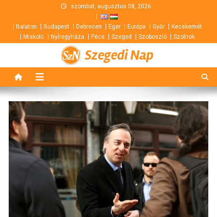
Skip
szombat, augusztus 08, 2026
to
Balaton
Budapest
Debrecen
Eger
Európa
Győr
Kecskemét
content
Miskolc
Nyíregyháza
Pécs
Szeged
Szoboszló
Szolnok
Szegedi Nap