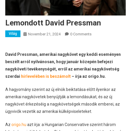
Lemondott David Pressman
Világ
November 21, 2024
0 Comments
David Pressman, amerikai nagykövet egy keddi eseményen
beszélt arról nyilvánosan, hogy január közepén befejezi
nagyköveti tevékenységét, erről az amerikai nagykövetség
szerdai
hírlevelében is beszámolt
– írja az origo.hu.
A hagyomány szerint az új elnök beiktatása előtt ilyenkor az
amerikai nagykövetek benyújtják a lemondásukat, és az új
nagykövet érkezéséig a nagykövetségek második emberei, az
ügyvivők vezetik az amerikai külképviseleteket.
Az
origo.hu
azt írja: a Hungarian Conservative szerint három