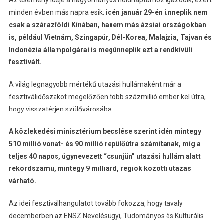
Az esemény ideje a hagyományos holdnaptárhoz igazodik, ezért
minden évben más napra esik:
idén január 29-én ünneplik nem
csak a szárazföldi Kínában, hanem más ázsiai országokban
is, például Vietnám, Szingapúr, Dél-Korea, Malajzia, Tajvan és
Indonézia állampolgárai is megünneplik ezt a rendkívüli
fesztivált.
A világ legnagyobb mértékű utazási hullámaként már a
fesztiválidőszakot megelőzően több százmillió ember kel útra,
hogy visszatérjen szülővárosába.
A közlekedési minisztérium becslése szerint idén mintegy
510 millió vonat- és 90 millió repülőútra számítanak, míg a
teljes 40 napos, úgynevezett “csunjün” utazási hullám alatt
rekordszámú, mintegy 9 milliárd, régiók közötti utazás
várható.
Az idei fesztiválhangulatot tovább fokozza, hogy tavaly
decemberben az ENSZ Nevelésügyi, Tudományos és Kulturális