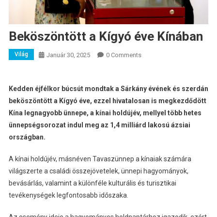
Beköszöntött a Kígyó éve Kínában
Világ
Január 30, 2025
0 Comments
Kedden éjfélkor búcsút mondtak a Sárkány évének és szerdán
beköszöntött a Kígyó éve, ezzel hivatalosan is megkezdődött
Kína legnagyobb ünnepe, a kínai holdújév, mellyel több hetes
ünnepségsorozat indul meg az 1,4 milliárd lakosú ázsiai
országban.
A kínai holdújév, másnéven Tavaszünnep a kínaiak számára
világszerte a családi összejövetelek, ünnepi hagyományok,
bevásárlás, valamint a különféle kulturális és turisztikai
tevékenységek legfontosabb időszaka.