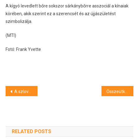
A kígyó levedlett bőre sokszor sárkánybőrre asszociál a kínaiak
körében, akik szerint ez a szerencsét és az újjászületést
szimbolizálja.
(MTI)
Fotó: Frank Yvette
Bejegyzés
A szlovák külügyminisztérium bekérette az ukrán nagykövetet
Összeütközött egy utasszállító repülőgép és egy katonai helikopter Washingtonban
navigáció
RELATED POSTS