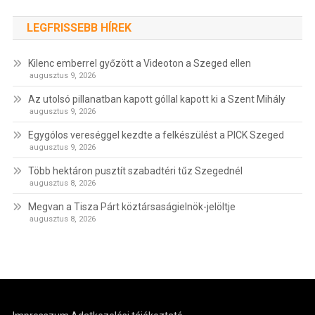
LEGFRISSEBB HÍREK
Kilenc emberrel győzött a Videoton a Szeged ellen
augusztus 9, 2026
Az utolsó pillanatban kapott góllal kapott ki a Szent Mihály
augusztus 9, 2026
Egygólos vereséggel kezdte a felkészülést a PICK Szeged
augusztus 9, 2026
Több hektáron pusztít szabadtéri tűz Szegednél
augusztus 8, 2026
Megvan a Tisza Párt köztársaságielnök-jelöltje
augusztus 8, 2026