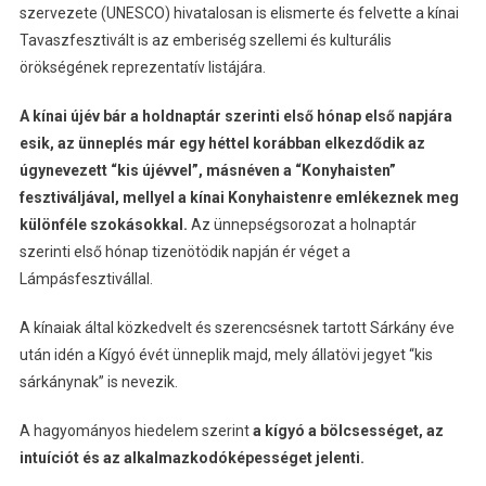
szervezete (UNESCO) hivatalosan is elismerte és felvette a kínai
Tavaszfesztivált is az emberiség szellemi és kulturális
örökségének reprezentatív listájára.
A kínai újév bár a holdnaptár szerinti első hónap első napjára
esik, az ünneplés már egy héttel korábban elkezdődik az
úgynevezett “kis újévvel”, másnéven a “Konyhaisten”
fesztiváljával, mellyel a kínai Konyhaistenre emlékeznek meg
különféle szokásokkal.
Az ünnepségsorozat a holnaptár
szerinti első hónap tizenötödik napján ér véget a
Lámpásfesztivállal.
A kínaiak által közkedvelt és szerencsésnek tartott Sárkány éve
után idén a Kígyó évét ünneplik majd, mely állatövi jegyet “kis
sárkánynak” is nevezik.
A hagyományos hiedelem szerint
a kígyó a bölcsességet, az
intuíciót és az alkalmazkodóképességet jelenti.