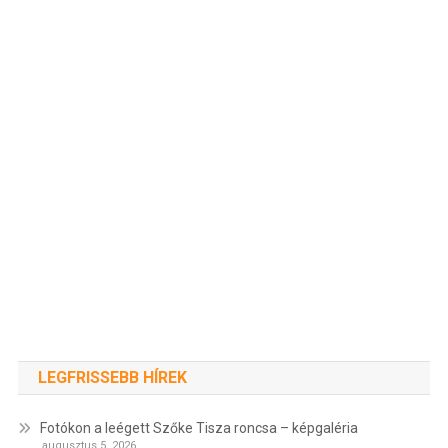
LEGFRISSEBB HÍREK
Fotókon a leégett Szőke Tisza roncsa – képgaléria
augusztus 5, 2026