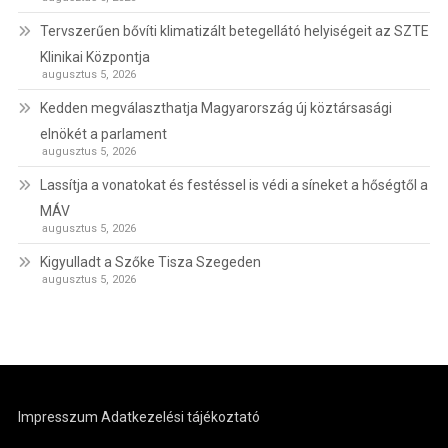
Tervszerűen bővíti klimatizált betegellátó helyiségeit az SZTE
Klinikai Központja
augusztus 5, 2026
Kedden megválaszthatja Magyarország új köztársasági
elnökét a parlament
augusztus 5, 2026
Lassítja a vonatokat és festéssel is védi a síneket a hőségtől a
MÁV
augusztus 5, 2026
Kigyulladt a Szőke Tisza Szegeden
augusztus 5, 2026
Impresszum
Adatkezelési tájékoztató