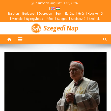
Skip
csütörtök, augusztus 06, 2026
to
Balaton
Budapest
Debrecen
Eger
Európa
Győr
Kecskemét
content
Miskolc
Nyíregyháza
Pécs
Szeged
Szoboszló
Szolnok
Szegedi Nap