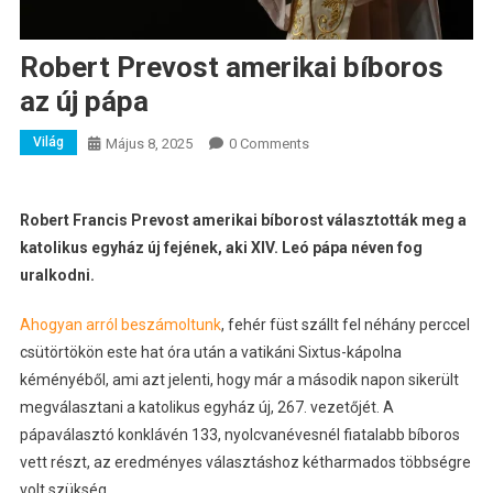
Robert Prevost amerikai bíboros
az új pápa
Világ
Május 8, 2025
0 Comments
Robert Francis Prevost amerikai bíborost választották meg a
katolikus egyház új fejének, aki XIV. Leó pápa néven fog
uralkodni.
Ahogyan arról beszámoltunk
, fehér füst szállt fel néhány perccel
csütörtökön este hat óra után a vatikáni Sixtus-kápolna
kéményéből, ami azt jelenti, hogy már a második napon sikerült
megválasztani a katolikus egyház új, 267. vezetőjét. A
pápaválasztó konklávén 133, nyolcvanévesnél fiatalabb bíboros
vett részt, az eredményes választáshoz kétharmados többségre
volt szükség.