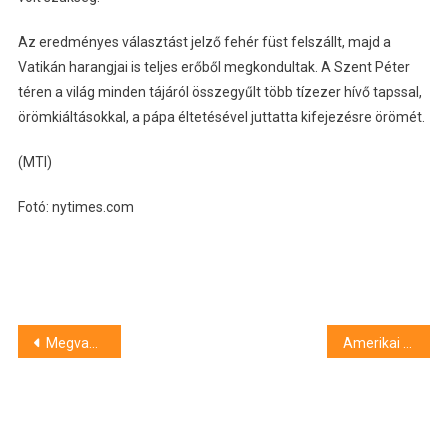
Az eredményes választást jelző fehér füst felszállt, majd a
Vatikán harangjai is teljes erőből megkondultak. A Szent Péter
téren a világ minden tájáról összegyűlt több tízezer hívő tapssal,
örömkiáltásokkal, a pápa éltetésével juttatta kifejezésre örömét.
(MTI)
Fotó: nytimes.com
Bejegyzés
Megvan az új pápa
Amerikai lett az új pápa
navigáció