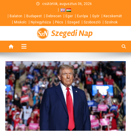
Skip
csütörtök, augusztus 06, 2026
to
Balaton
Budapest
Debrecen
Eger
Európa
Győr
Kecskemét
content
Miskolc
Nyíregyháza
Pécs
Szeged
Szoboszló
Szolnok
Szegedi Nap