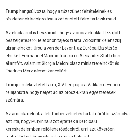
Trump hangsúlyozta, hogy a tűzszünet feltételeinek és
részleteinek kidolgozása a két érintett félre tartozik majd.
Az elnök arról is beszámolt, hogy az orosz elnökkel lezajlott
beszélgetéséről telefonon tájékoztatta Volodimir Zelenszkij
ukrán elnököt, Ursula von der Leyent, az Európai Bizottság
elnökét, Emmanuel Macron francia és Alexander Stubb finn
államfőt, valamint Giorgia Meloni olasz miniszterelnököt és
Friedrich Merz német kancellárt.
Trump emlékeztetett arra, XIV. Leó pápa a Vatikán nevében
felajánlotta, hogy helyet ad az orosz-ukrán egyeztetések
számára.
Az amerikai elnök a telefonbeszélgetés tartalmáról beszámolva
azt írta, hogy Putyinnal szót ejtettek a kétoldalú
kereskedelemben rejlő lehetőségekről, ami azt követően
realizálódhat, hogy sikerül lezárni a háborút.