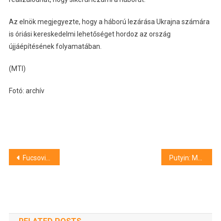
Az elnök megjegyezte, hogy a háború lezárása Ukrajna számára
is óriási kereskedelmi lehetőséget hordoz az ország
újjáépítésének folyamatában.
(MTI)
Fotó: archív
Bejegyzés
Fucsovics Márton Djokoviccsal találkozik a genfi tenisztorna második fordulójában
Putyin: Moszkva kész együttműködni Kijevvel
navigáció