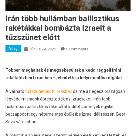
Irán több hullámban ballisztikus
rakétákkal bombázta Izraelt a
tűzszünet előtt
Világ
Június 24, 2025
0 Comments
Többen meghaltak és megsebesültek a kedd reggeli iráni
rakétatűzben Izraelben – jelentette a helyi mentőszolgálat.
A várható
tűzszünet előtti órákban
szinte az egész országban
légvédelmi riadók ébresztették az izraelieket. Irán több
hullámban ballisztikus rakétákat indított, amelyek egyike
becsapódott egy hétemeletes épületbe Izrael déli részén, Beér-
Seva városában.
A mentők első jelentései szerint négyen életüket vesztették, és