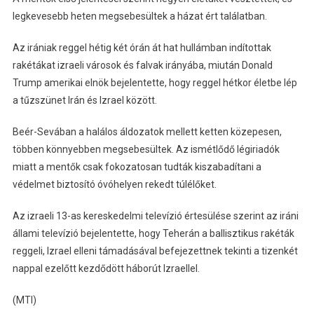
legkevesebb heten megsebesültek a házat ért találatban.
Az irániak reggel hétig két órán át hat hullámban indítottak
rakétákat izraeli városok és falvak irányába, miután Donald
Trump amerikai elnök bejelentette, hogy reggel hétkor életbe lép
a tűzszünet Irán és Izrael között.
Beér-Sevában a halálos áldozatok mellett ketten közepesen,
többen könnyebben megsebesültek. Az ismétlődő légiriadók
miatt a mentők csak fokozatosan tudták kiszabadítani a
védelmet biztosító óvóhelyen rekedt túlélőket.
Az izraeli 13-as kereskedelmi televízió értesülése szerint az iráni
állami televízió bejelentette, hogy Teherán a ballisztikus rakéták
reggeli, Izrael elleni támadásával befejezettnek tekinti a tizenkét
nappal ezelőtt kezdődött háborút Izraellel.
(MTI)