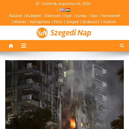
Skip
csütörtök, augusztus 06, 2026
to
Balaton
Budapest
Debrecen
Eger
Európa
Győr
Kecskemét
content
Miskolc
Nyíregyháza
Pécs
Szeged
Szoboszló
Szolnok
Szegedi Nap