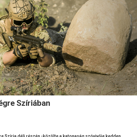
végre Szíriában
at
re Szíria déli részén -közölte a katonaság szóvivője kedden.