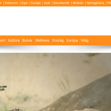
t
Debrecen
Eger
Európa
Győr
Kecskemét
Miskolc
Nyíregyháza
Pé
port
Kultúra
Bulvár
Wellness
Ország
Európa
Világ