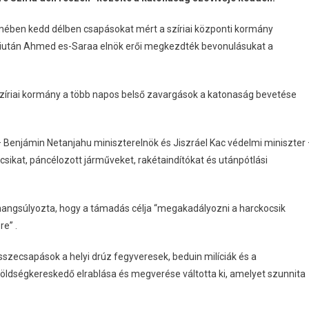
lmében kedd délben csapásokat mért a szíriai központi kormány
 miután Ahmed es-Saraa elnök erői megkezdték bevonulásukat a
 szíriai kormány a több napos belső zavargások a katonaság bevetése
 – Benjámin Netanjahu miniszterelnök és Jiszráel Kac védelmi miniszter
csikat, páncélozott járműveket, rakétaindítókat és utánpótlási
 hangsúlyozta, hogy a támadás célja “megakadályozni a harckocsik
e” .
szecsapások a helyi drúz fegyveresek, beduin milíciák és a
öldségkereskedő elrablása és megverése váltotta ki, amelyet szunnita