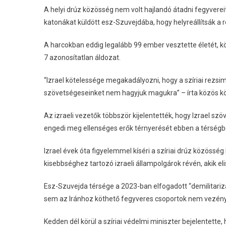
A helyi drúz közösség nem volt hajlandó átadni fegyvereit
katonákat küldött esz-Szuvejdába, hogy helyreállítsák a r
A harcokban eddig legalább 99 ember vesztette életét, k
7 azonosítatlan áldozat.
“Izrael kötelessége megakadályozni, hogy a szíriai rezsim
szövetségeseinket nem hagyjuk magukra” – írta közös 
Az izraeli vezetők többször kijelentették, hogy Izrael sz
engedi meg ellenséges erők térnyerését ebben a térségb
Izrael évek óta figyelemmel kíséri a szíriai drúz közösség
kisebbséghez tartozó izraeli állampolgárok révén, akik eli
Esz-Szuvejda térsége a 2023-ban elfogadott “demilitari
sem az Iránhoz köthető fegyveres csoportok nem vezény
Kedden dél körül a szíriai védelmi miniszter bejelentette