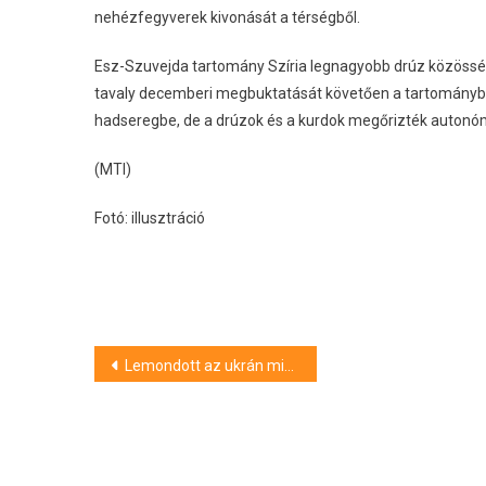
nehézfegyverek kivonását a térségből.
Esz-Szuvejda tartomány Szíria legnagyobb drúz közösség
tavaly decemberi megbuktatását követően a tartományba
hadseregbe, de a drúzok és a kurdok megőrizték autonóm
(MTI)
Fotó: illusztráció
Bejegyzés
Lemondott az ukrán miniszterelnök
navigáció