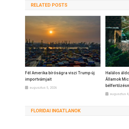
RELATED POSTS
Fél Amerika bíróságra viszi Trump új
Halálos áldo
importvámjait
Államok Mic
bélfertőzés
augusztus 5, 2026
augusztus 4
FLORIDAI INGATLANOK