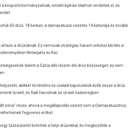
 a központi kormányzatnak, emiatt kijárási tilalmat rendeltek el, és
endet.
öztük 60 drúz, 18 beduin, a damaszkuszi vezetés 14 katonája és tovább
 ártson a drúzoknak. Ez nemcsak stratégiai, hanem erkölcsi kérdés is:
közleményében Netanjahu és Kac.
övetségesének tekinti a Szíria déli részén élő drúz közösséget, és nem
en .
 helyzetét, akikkel történelmi és családi kapcsolatok kötik össze a drúz
smerik Izraelt, és fiaik harcolnak az izraeli hadseregben.
zált zóna” része, ahová a megállapodás szerint sem a Damaszkuszhoz,
elhetnének fegyveres erőket.
, hogy tűzszünetet kötöttek a helyi drúzokkal, és megkezdték a