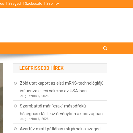
cs
Szeged
Szoboszló
Szolnok
LEGFRISSEBB HÍREK
Zöld utat kapott az első mRNS-technológiájú
influenza elleni vakcina az USA-ban
augusztus 6, 2026
Szombattól már “csak” másodfokú
hőségriasztás lesz érvényben az országban
augusztus 6, 2026
Avartűz miatt pótlóbuszok járnak a szegedi