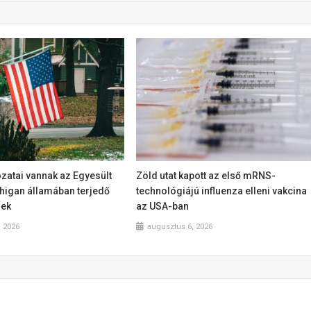
zatai vannak az Egyesült
Zöld utat kapott az első mRNS-
higan államában terjedő
technológiájú influenza elleni vakcina
nek
az USA-ban
, 2026
augusztus 6, 2026