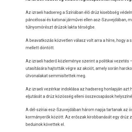
Végre
Az izraeli hadsereg a Szíriában élő drúz kisebbség véde
Szíriában
Bejegyzéshez
páncélosai és katonai járművei ellen asz-Szuvejdában,
túlnyomórészt drúzok lakta térségbe.
A beavatkozás közvetlen válasz volt arra a hírre, hogy a
mellett döntött.
Az izraeli haderő közleménye szerint a politikai vezetés
utasítására hajtották végre az akciót, amely során harcko
útvonalakat semmisítettek meg.
Az izraeli vezérkar indoklása az hadsereg honlapján azt
eljutását a drúz közösség elleni összecsapások helyszínér
A dél-szíriai esz-Szuvejdában három napja tartanak az ös
kormányerők között. Az erőszak kirobbanását egy drúz z
beduinok követtek el.