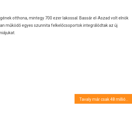
ének otthona, mintegy 700 ezer lakossal. Bassár el-Aszad volt elnök
n működő egyes szunnita felkelőcsoportok integrálódtak az új
iájukat.
Tavaly már csak 48 milliós veszteséget termelt Dzsudzsák Balázs cége