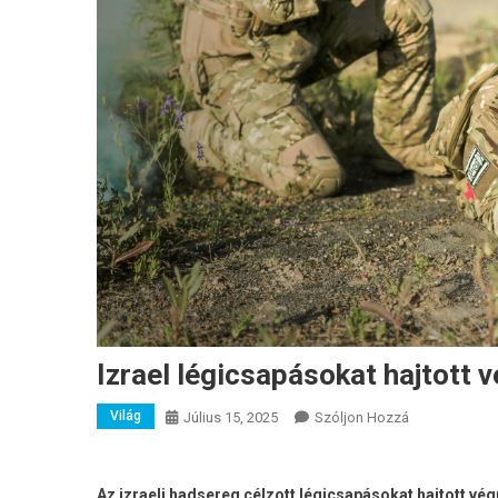
Izrael légicsapásokat hajtott 
Világ
A
Július 15, 2025
Szóljon Hozzá
Izrael
Légicsapások
Hajtott
Az izraeli hadsereg célzott légicsapásokat hajtott vég