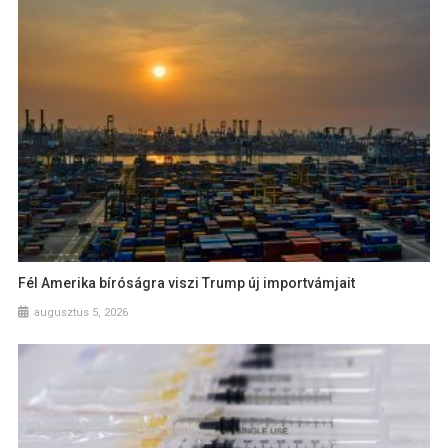
Fél Amerika bíróságra viszi Trump új importvámjait
augusztus 5, 2026