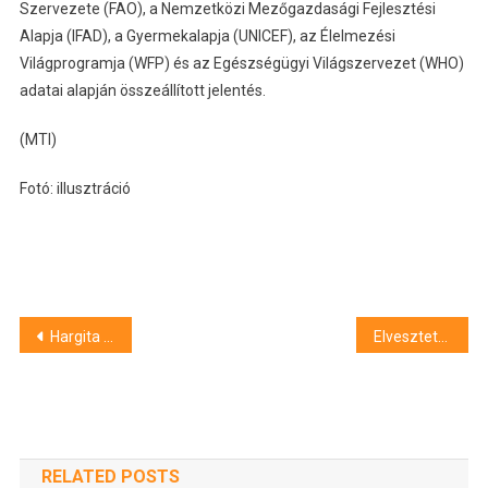
Szervezete (FAO), a Nemzetközi Mezőgazdasági Fejlesztési
Alapja (IFAD), a Gyermekalapja (UNICEF), az Élelmezési
Világprogramja (WFP) és az Egészségügyi Világszervezet (WHO)
adatai alapján összeállított jelentés.
(MTI)
Fotó: illusztráció
Bejegyzés
Hargita Megyéért Díjjal tüntették ki a Bagossy Brothers Company zenekart
Elvesztette menet közben két utolsó, utasokkal teli vagonját Romániában egy vonat
navigáció
RELATED POSTS