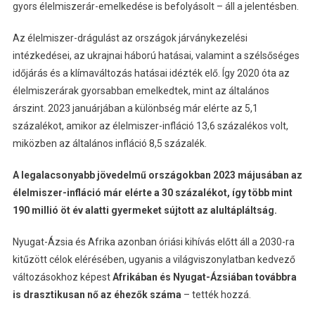
gyors élelmiszerár-emelkedése is befolyásolt – áll a jelentésben.
Az élelmiszer-drágulást az országok járványkezelési
intézkedései, az ukrajnai háború hatásai, valamint a szélsőséges
időjárás és a klímaváltozás hatásai idézték elő. Így 2020 óta az
élelmiszerárak gyorsabban emelkedtek, mint az általános
árszint. 2023 januárjában a különbség már elérte az 5,1
százalékot, amikor az élelmiszer-infláció 13,6 százalékos volt,
miközben az általános infláció 8,5 százalék.
A legalacsonyabb jövedelmű országokban 2023 májusában az
élelmiszer-infláció már elérte a 30 százalékot, így több mint
190 millió öt év alatti gyermeket sújtott az alultápláltság.
Nyugat-Ázsia és Afrika azonban óriási kihívás előtt áll a 2030-ra
kitűzött célok elérésében, ugyanis a világviszonylatban kedvező
változásokhoz képest
Afrikában és Nyugat-Ázsiában továbbra
is drasztikusan nő az éhezők száma
– tették hozzá.