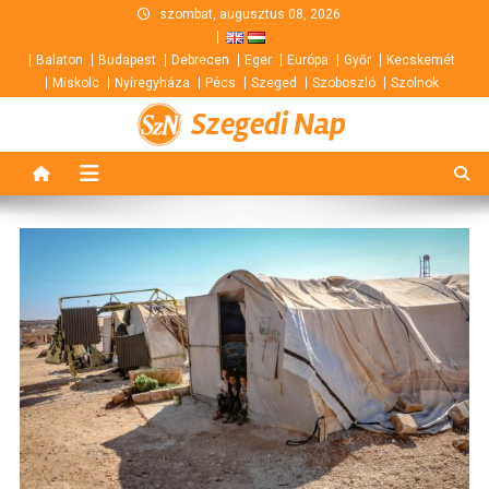
Skip
szombat, augusztus 08, 2026
to
Balaton
Budapest
Debrecen
Eger
Európa
Győr
Kecskemét
content
Miskolc
Nyíregyháza
Pécs
Szeged
Szoboszló
Szolnok
Szegedi Nap