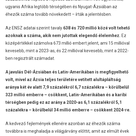
ugyanis Afrika legtöbb térségében és Nyugat-Ázsiában az
éhezők száma tovább növekedett – írták a jelentésben.
Az ENSZ adatai szerint tavaly
638 és 720 millió közé volt tehető
azoknak a száma, akik nem jutottak elegendő élelemhez.
Ez
középértékkel számolva 673 millió embert jelent, ami 15 millióval
kevesebb, mint a 2023-as, és 22 millióval kevesebb, mint a 2022-
ben regisztrált számadat.
A javulás Dél-Ázsiában és Latin-Amerikában is megfigyelhető
volt, mivel az Ázsia teljes területére vetített alultápláltság
aránya két év alatt 7,9 százalékról 6,7 százalékra – körülbelül
323 millió emberre – csökkent, Latin-Amerikában és a karibi
térségben pedig ez az arány a 2020-as 6,1 százalékról 5,1
százalékra – körülbelül 34 millió emberre – csökkent 2024-re.
A kedvező fejlemények ellenére azonban az éhezők száma
továbbra is meghaladja a világjárvány előttit, amit az elmúlt évek