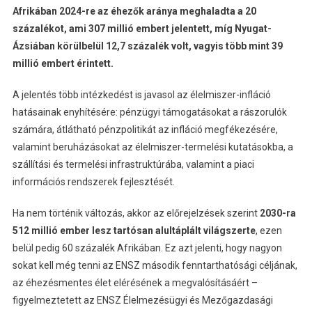
Afrikában 2024-re az éhezők aránya meghaladta a 20
százalékot, ami 307 millió embert jelentett, míg Nyugat-
Ázsiában körülbelül 12,7 százalék volt, vagyis több mint 39
millió embert érintett.
A jelentés több intézkedést is javasol az élelmiszer-infláció
hatásainak enyhítésére: pénzügyi támogatásokat a rászorulók
számára, átlátható pénzpolitikát az infláció megfékezésére,
valamint beruházásokat az élelmiszer-termelési kutatásokba, a
szállítási és termelési infrastruktúrába, valamint a piaci
információs rendszerek fejlesztését.
Ha nem történik változás, akkor az előrejelzések szerint
2030-ra
512 millió ember lesz tartósan alultáplált világszerte
, ezen
belül pedig 60 százalék Afrikában. Ez azt jelenti, hogy nagyon
sokat kell még tenni az ENSZ második fenntarthatósági céljának,
az éhezésmentes élet elérésének a megvalósításáért –
figyelmeztetett az ENSZ Élelmezésügyi és Mezőgazdasági