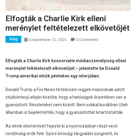
Elfogták a Charlie Kirk elleni
merénylet feltételezett elkövetőjét
Világ
Szeptember 12, 2025
0 Comments
Elfogták a Charlie Kirk konzervatív médiaszemélyiség elleni
merénylet feltételezett elkövetőjét – jelentette be Donald
Trump amerikai elnök pénteken egy interjúban.
Donald Trump a Fox News hírtelevízió reggeli műsorának adott
stúdióinterjú elején közölte, hogy a hatóságok őrizetében van a
gyanúsított. Részleteket nem közölt. Nem sokkal korábban Utah
államban is bejelentették, hogy a gyanúsítottat letartóztatták.
Az elnök elismerését fejezte ki a nyomozásban részt vevő
rendőrségi erők felé. Gyors bírósági tárgyalást sürgetett, és