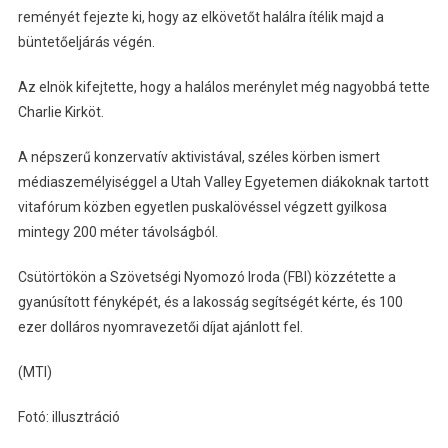
reményét fejezte ki, hogy az elkövetőt halálra ítélik majd a
büntetőeljárás végén.
Az elnök kifejtette, hogy a halálos merénylet még nagyobbá tette
Charlie Kirköt.
A népszerű konzervatív aktivistával, széles körben ismert
médiaszemélyiséggel a Utah Valley Egyetemen diákoknak tartott
vitafórum közben egyetlen puskalövéssel végzett gyilkosa
mintegy 200 méter távolságból.
Csütörtökön a Szövetségi Nyomozó Iroda (FBI) közzétette a
gyanúsított fényképét, és a lakosság segítségét kérte, és 100
ezer dolláros nyomravezetői díjat ajánlott fel.
(MTI)
Fotó: illusztráció