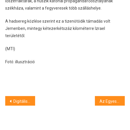
lőszerraktárak, a húszik katonai propagandafőosztályának
székháza, valamint a fegyveresek több szálláshelye.
A hadsereg közlése szerint ez a tizenötödik támadás volt
Jemenben, mintegy kétezerkétszáz kilométerre Izrael
területétől.
(MTI)
Fotó: illusztráció
Bejegyzés
Digitális személyi igazolvány bevezetését tervezi Nagy-Britannia
Az Egyesült Államok nem engedni, hogy Izrael területéhez csatolja Ciszjordániát
navigáció