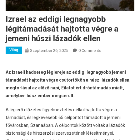
Izrael az eddigi legnagyobb
légitámadását hajtotta végre a
jemeni húszi lázadók ellen
Világ
Szeptember 26, 2025
0 Comments
Az izraeli hadsereg légiereje az eddigi legnagyobb jemeni
támadását hajtotta végre csütörtökön a húszi lázadók ellen,
megtorlásul az előző napi, Eilatot ért dróntámadás miatt,
amelyben húsz ember megsérült.
A légierő előzetes figyelmeztetés nélkül hajtotta végre a
támadást, és legkevesebb 65 célpontot támadott a jemeni
fővárosban, Szanaában. A célpontok között voltak a lázadók
biztonsági és hírszerzési szervezetének létesítményei,