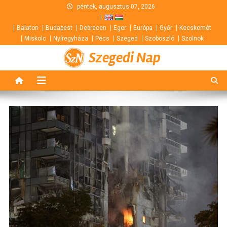
Skip
péntek, augusztus 07, 2026
to
Balaton
Budapest
Debrecen
Eger
Európa
Győr
Kecskemét
content
Miskolc
Nyíregyháza
Pécs
Szeged
Szoboszló
Szolnok
Szegedi Nap