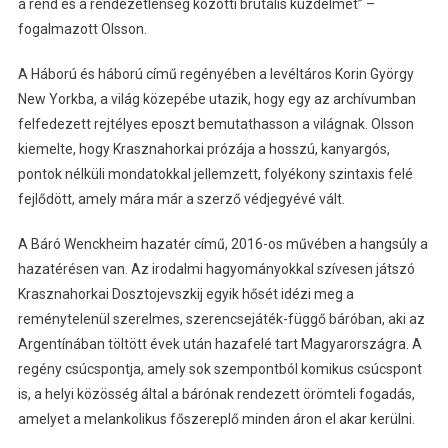
a rend és a rendezetlenség közötti brutális küzdelmet” –
fogalmazott Olsson.
A Háború és háború című regényében a levéltáros Korin György
New Yorkba, a világ közepébe utazik, hogy egy az archívumban
felfedezett rejtélyes eposzt bemutathasson a világnak. Olsson
kiemelte, hogy Krasznahorkai prózája a hosszú, kanyargós,
pontok nélküli mondatokkal jellemzett, folyékony szintaxis felé
fejlődött, amely mára már a szerző védjegyévé vált.
A Báró Wenckheim hazatér című, 2016-os művében a hangsúly a
hazatérésen van. Az irodalmi hagyományokkal szívesen játszó
Krasznahorkai Dosztojevszkij egyik hősét idézi meg a
reménytelenül szerelmes, szerencsejáték-függő báróban, aki az
Argentínában töltött évek után hazafelé tart Magyarországra. A
regény csúcspontja, amely sok szempontból komikus csúcspont
is, a helyi közösség által a bárónak rendezett örömteli fogadás,
amelyet a melankolikus főszereplő minden áron el akar kerülni.