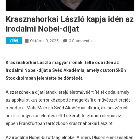
Krasznahorkai László kapja idén az
irodalmi Nobel-díjat
Világ
Október 9, 2025
0 Comments
Krasznahorkai László magyar írónak ítélte oda idén az
irodalmi Nobel-díjat a Svéd Akadémia, amely csütörtökön
Stockholmban jelentette be döntését.
A szerzőnek a díjat látnoki erejű életművéért ítélték oda, amely
az apokaliptikus terror közepette megerősíti a művészet erejét –
mondta el Mats Malm, a Svéd Akadémia titkára, aki beszámolt
arról is, hogy a bejelentés előtt sikerült telefonon elérnie az
éppen Frankfurtban tartózkodó Krasznahorkai Lászlót.
Az irodalmi Nobel-bizottság elnöke, Anders Olsson elemzésében