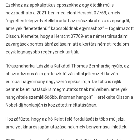
Ezekhez az apokaliptikus eposzokhoz egy ötödik mű is
hozzáadható a 2021-ben megjelent Herscht 07769, amely
“egyetlen lélegzetvétellel íródott az erőszakról és a szépségről,
amelyek “lehetetlenül” kapcsolódnak egymáshoz” – fogalmazott
Olsson. Kiemelte, hogy a Herscht 07769-et a német társadalmi
zavargások pontos ábrázolása miatt a kortárs német irodalom
egyik legnagyobb regényének tartják.
“Krasznahorkai László a Kafkától Thomas Bernhardig nyúló, az
abszurdizmus és a groteszk túlzás által jellemzett közép-
európai hagyomány nagyszerű epikus írója. De több is rejlik
benne: keleti hatások is megmutatkoznak műveiben, amelyek
hangvétele szemlélődőbb, finoman hangolt” – értékelte Olsson a
Nobel-díj honlapján is közzétett méltatásában.
Hozzáfűzte, hogy az író Kelet felé fordulását is több mű jelzi,
amelyet kínai és japán utazásainak mély benyomásai ihlettek.