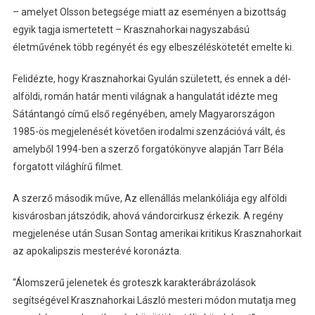
– amelyet Olsson betegsége miatt az eseményen a bizottság
egyik tagja ismertetett – Krasznahorkai nagyszabású
életművének több regényét és egy elbeszéléskötetét emelte ki.
Felidézte, hogy Krasznahorkai Gyulán született, és ennek a dél-
alföldi, román határ menti világnak a hangulatát idézte meg
Sátántangó című első regényében, amely Magyarországon
1985-ös megjelenését követően irodalmi szenzációvá vált, és
amelyből 1994-ben a szerző forgatókönyve alapján Tarr Béla
forgatott világhírű filmet.
A szerző második műve, Az ellenállás melankóliája egy alföldi
kisvárosban játszódik, ahová vándorcirkusz érkezik. A regény
megjelenése után Susan Sontag amerikai kritikus Krasznahorkait
az apokalipszis mesterévé koronázta.
“Álomszerű jelenetek és groteszk karakterábrázolások
segítségével Krasznahorkai László mesteri módon mutatja meg