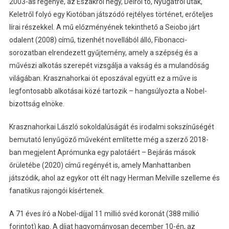
2003-as regénye, az Északról hegy, Délről tó, Nyugatról utak,
Keletről folyó egy Kiotóban játszódó rejtélyes történet, erőteljes
lírai részekkel. A mű előzményének tekinthető a Seiobo járt
odalent (2008) című, tizenhét novellából álló, Fibonacci-
sorozatban elrendezett gyűjtemény, amely a szépség és a
művészi alkotás szerepét vizsgálja a vakság és a mulandóság
világában. Krasznahorkai öt eposzával együtt ez a műve is
legfontosabb alkotásai közé tartozik – hangsúlyozta a Nobel-
bizottság elnöke.
Krasznahorkai László sokoldalúságát és irodalmi sokszínűségét
bemutató lenyűgöző műveként említette még a szerző 2018-
ban megjelent Aprómunka egy palotáért – Bejárás mások
őrületébe (2020) című regényét is, amely Manhattanben
játszódik, ahol az egykor ott élt nagy Herman Melville szelleme és
fanatikus rajongói kísértenek.
A 71 éves író a Nobel-díjjal 11 millió svéd koronát (388 millió
forintot) kap. A díjat hagyományosan december 10-én, az