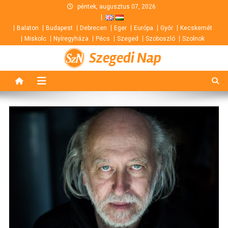
Skip
péntek, augusztus 07, 2026
to
Balaton
Budapest
Debrecen
Eger
Európa
Győr
Kecskemét
content
Miskolc
Nyíregyháza
Pécs
Szeged
Szoboszló
Szolnok
Szegedi Nap