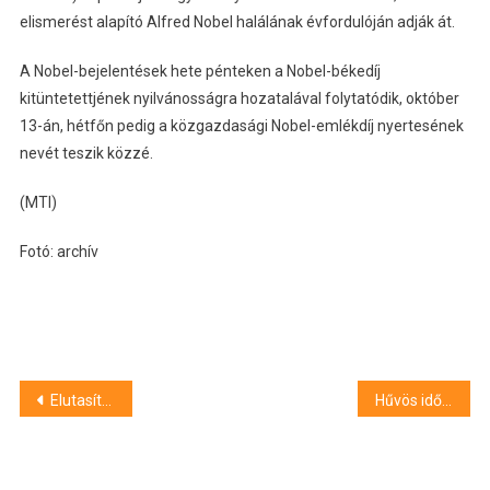
elismerést alapító Alfred Nobel halálának évfordulóján adják át.
A Nobel-bejelentések hete pénteken a Nobel-békedíj
kitüntetettjének nyilvánosságra hozatalával folytatódik, október
13-án, hétfőn pedig a közgazdasági Nobel-emlékdíj nyertesének
nevét teszik közzé.
(MTI)
Fotó: archív
Bejegyzés
Elutasította az Ursula von der Leyennel szembeni bizalmatlansági indítványokat az Európai Parlament
Hűvös idő várható a hétvégén több-kevesebb napsütéssel,
navigáció