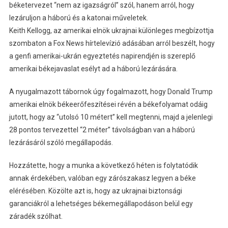
béketervezet “nem az igazságról” szól, hanem arról, hogy
lezáruljon a háború és a katonai műveletek.
Keith Kellogg, az amerikai elnök ukrajnai különleges megbízottja
szombaton a Fox News hírtelevízió adásában arról beszélt, hogy
a genfi amerikai-ukrán egyeztetés napirendjén is szereplő
amerikai békejavaslat esélyt ad a háború lezárására.
A nyugalmazott tábornok úgy fogalmazott, hogy Donald Trump
amerikai elnök békeerőfeszítései révén a békefolyamat odáig
jutott, hogy az “utolsó 10 métert” kell megtenni, majd a jelenlegi
28 pontos tervezettel “2 méter” távolságban van a háború
lezárásáról szóló megállapodás.
Hozzátette, hogy a munka a következő héten is folytatódik
annak érdekében, valóban egy zárószakasz legyen a béke
elérésében. Közölte azt is, hogy az ukrajnai biztonsági
garanciákról a lehetséges békemegállapodáson belül egy
záradék szólhat.