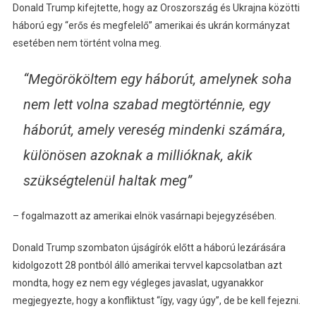
Donald Trump kifejtette, hogy az Oroszország és Ukrajna közötti
háború egy “erős és megfelelő” amerikai és ukrán kormányzat
esetében nem történt volna meg.
“Megörököltem egy háborút, amelynek soha
nem lett volna szabad megtörténnie, egy
háborút, amely vereség mindenki számára,
különösen azoknak a millióknak, akik
szükségtelenül haltak meg”
– fogalmazott az amerikai elnök vasárnapi bejegyzésében.
Donald Trump szombaton újságírók előtt a háború lezárására
kidolgozott 28 pontból álló amerikai tervvel kapcsolatban azt
mondta, hogy ez nem egy végleges javaslat, ugyanakkor
megjegyezte, hogy a konfliktust “így, vagy úgy”, de be kell fejezni.