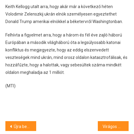
Keith Kellogg utalt arra, hogy akár már a következő héten
Volodimir Zelenszkij ukrán elnök személyesen egyeztethet
Donald Trump amerikai elnökkel a béketervről Washingtonban.
Felhívta a figyelmet arra, hogy a három és fél éve zajló háború
Európában a második világháború óta a legsúlyosabb katonai
konfliktus és megjegyezte, hogy az eddig elszenvedett
veszteségek mind ukrán, mind orosz oldalon katasztrofálisak, és
hozzáfűzte, hogy a halottak, vagy sebesültek száma mindkét
oldalon meghaladja az 1 milliót.
(MTI)
Bejegyzés
Újra beborul – időjárás-előrejelzés a jövő hétre
Virágos Magyarország: Szentesé lett az egyik fődíj