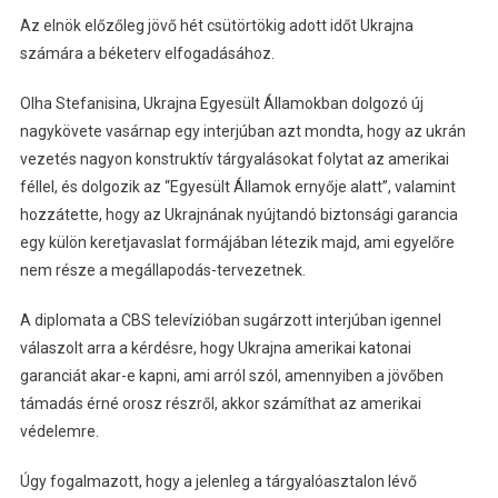
Az elnök előzőleg jövő hét csütörtökig adott időt Ukrajna
számára a béketerv elfogadásához.
Olha Stefanisina, Ukrajna Egyesült Államokban dolgozó új
nagykövete vasárnap egy interjúban azt mondta, hogy az ukrán
vezetés nagyon konstruktív tárgyalásokat folytat az amerikai
féllel, és dolgozik az “Egyesült Államok ernyője alatt”, valamint
hozzátette, hogy az Ukrajnának nyújtandó biztonsági garancia
egy külön keretjavaslat formájában létezik majd, ami egyelőre
nem része a megállapodás-tervezetnek.
A diplomata a CBS televízióban sugárzott interjúban igennel
válaszolt arra a kérdésre, hogy Ukrajna amerikai katonai
garanciát akar-e kapni, ami arról szól, amennyiben a jövőben
támadás érné orosz részről, akkor számíthat az amerikai
védelemre.
Úgy fogalmazott, hogy a jelenleg a tárgyalóasztalon lévő