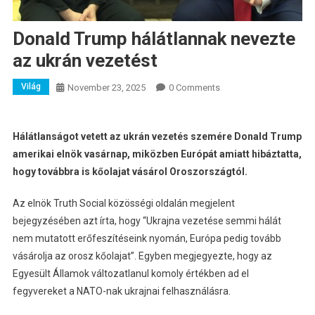
Donald Trump hálátlannak nevezte
az ukrán vezetést
Világ
November 23, 2025
0 Comments
Hálátlanságot vetett az ukrán vezetés szemére Donald Trump
amerikai elnök vasárnap, miközben Európát amiatt hibáztatta,
hogy továbbra is kőolajat vásárol Oroszországtól.
Az elnök Truth Social közösségi oldalán megjelent
bejegyzésében azt írta, hogy “Ukrajna vezetése semmi hálát
nem mutatott erőfeszítéseink nyomán, Európa pedig tovább
vásárolja az orosz kőolajat”. Egyben megjegyezte, hogy az
Egyesült Államok változatlanul komoly értékben ad el
fegyvereket a NATO-nak ukrajnai felhasználásra.