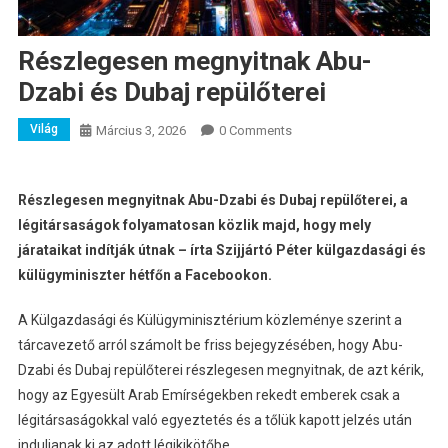
Részlegesen megnyitnak Abu-
Dzabi és Dubaj repülőterei
Világ
Március 3, 2026
0 Comments
Részlegesen megnyitnak Abu-Dzabi és Dubaj repülőterei, a
légitársaságok folyamatosan közlik majd, hogy mely
járataikat indítják útnak – írta Szijjártó Péter külgazdasági és
külügyminiszter hétfőn a Facebookon.
A Külgazdasági és Külügyminisztérium közleménye szerint a
tárcavezető arról számolt be friss bejegyzésében, hogy Abu-
Dzabi és Dubaj repülőterei részlegesen megnyitnak, de azt kérik,
hogy az Egyesült Arab Emírségekben rekedt emberek csak a
légitársaságokkal való egyeztetés és a tőlük kapott jelzés után
induljanak ki az adott légikikötőbe.