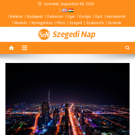
Skip
szombat, augusztus 08, 2026
to
Balaton
Budapest
Debrecen
Eger
Európa
Győr
Kecskemét
content
Miskolc
Nyíregyháza
Pécs
Szeged
Szoboszló
Szolnok
Szegedi Nap