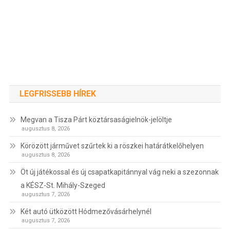
LEGFRISSEBB HÍREK
Megvan a Tisza Párt köztársaságielnök-jelöltje
augusztus 8, 2026
Körözött járművet szűrtek ki a röszkei határátkelőhelyen
augusztus 8, 2026
Öt új játékossal és új csapatkapitánnyal vág neki a szezonnak
a KÉSZ-St. Mihály-Szeged
augusztus 7, 2026
Két autó ütközött Hódmezővásárhelynél
augusztus 7, 2026