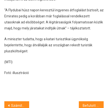
“A Flydubai húsz napon keresztül ingyenes átfoglalást biztosít, az
Emirates pedig a korábban már foglalással rendelkezett
utasoknak ad elsőbbséget. A légitársaságok folyamatosan közlik
majd, hogy mely járataikat indítják útnak” – tájékoztatott.
A miniszter tudatta, hogy a katari turisztikai ügynökség
bejelentette, hogy átvállalják az országban rekedt turisták
pluszköltségeit.
(MTI)
Fotó: illusztráció
Bejegyzés
Számítógépeket adományozott egy szegedi cég négy környékbeli önkormányzatnak
Befutott a Deja Vu Fesztivál napi bontása és elkezdődött a jegyértékesítés