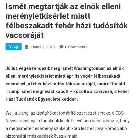
Ismét megtartják az elnök elleni
merényletkísérlet miatt
félbeszakadt fehér házi tudósítók
vacsoráját
Világ
Június 3, 2026
0 Comments
Július végén rendezik meg ismét Washingtonban az elnök
elleni merényletkísérlet miatt április végén félbeszakadt
eseményt, a fehér házi tudósítók vacsoráját, amire Donald
Trump ismét meghívást kapott – közölte a szervező, a Fehér
Házi Tudósítók Egyesülete kedden.
Weijia Jiang, az újságírókat tömörítő szervezet elnöke, a CBS
News tudósítója a tagoknak küldött levélben hangsúlyozta, hogy
a megismételt esemény szűkebb körű lesz és jóval komolyabb
biztonsági intézkedések övezik majd.