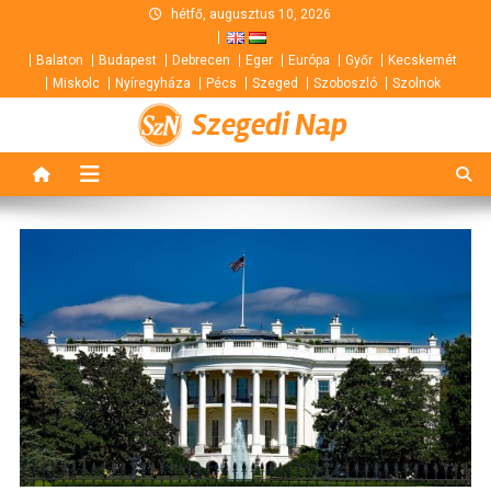
Skip
hétfő, augusztus 10, 2026
to
Balaton
Budapest
Debrecen
Eger
Európa
Győr
Kecskemét
content
Miskolc
Nyíregyháza
Pécs
Szeged
Szoboszló
Szolnok
Szegedi Nap