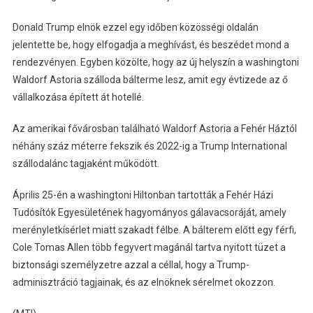
Donald Trump elnök ezzel egy időben közösségi oldalán
jelentette be, hogy elfogadja a meghívást, és beszédet mond a
rendezvényen. Egyben közölte, hogy az új helyszín a washingtoni
Waldorf Astoria szálloda bálterme lesz, amit egy évtizede az ő
vállalkozása épített át hotellé.
Az amerikai fővárosban található Waldorf Astoria a Fehér Háztól
néhány száz méterre fekszik és 2022-ig a Trump International
szállodalánc tagjaként működött.
Április 25-én a washingtoni Hiltonban tartották a Fehér Házi
Tudósítók Egyesületének hagyományos gálavacsoráját, amely
merényletkísérlet miatt szakadt félbe. A bálterem előtt egy férfi,
Cole Tomas Allen több fegyvert magánál tartva nyitott tüzet a
biztonsági személyzetre azzal a céllal, hogy a Trump-
adminisztráció tagjainak, és az elnöknek sérelmet okozzon.