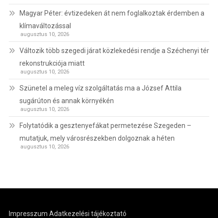
Magyar Péter: évtizedeken át nem foglalkoztak érdemben a
klímaváltozással
augusztus 10, 2026
Változik több szegedi járat közlekedési rendje a Széchenyi tér
rekonstrukciója miatt
augusztus 10, 2026
Szünetel a meleg víz szolgáltatás ma a József Attila
sugárúton és annak környékén
augusztus 10, 2026
Folytatódik a gesztenyefákat permetezése Szegeden –
mutatjuk, mely városrészekben dolgoznak a héten
augusztus 10, 2026
Impresszum
Adatkezelési tájékoztató