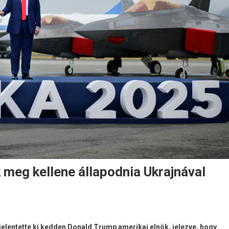
meg kellene állapodnia Ukrajnával
elentette ki kedden Donald Trump amerikai elnök, jelezve, hogy