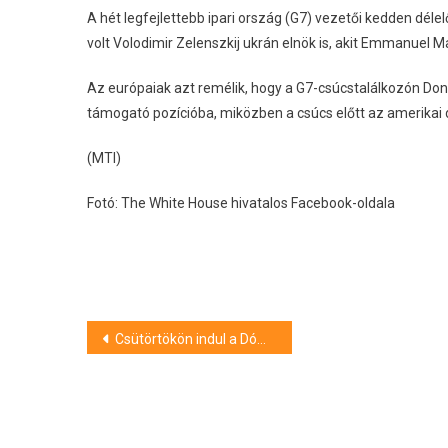
A hét legfejlettebb ipari ország (G7) vezetői kedden dél
volt Volodimir Zelenszkij ukrán elnök is, akit Emmanuel M
Az európaiak azt remélik, hogy a G7-csúcstalálkozón Dona
támogató pozícióba, miközben a csúcs előtt az amerikai
(MTI)
Fotó: The White House hivatalos Facebook-oldala
Bejegyzés
Csütörtökön indul a Dómkerti Zenés Esték sorozat Szegeden
navigáció