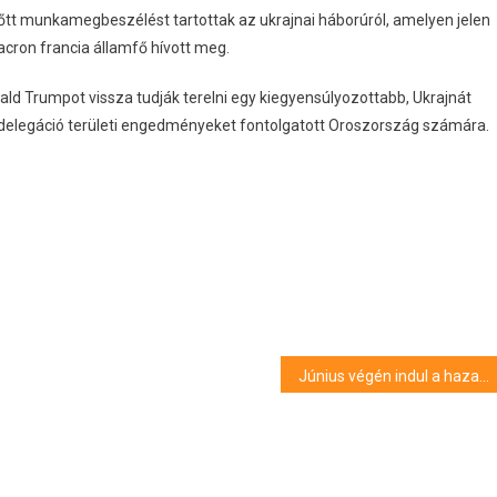
előtt munkamegbeszélést tartottak az ukrajnai háborúról, amelyen jelen
acron francia államfő hívott meg.
ld Trumpot vissza tudják terelni egy kiegyensúlyozottabb, Ukrajnát
 delegáció területi engedményeket fontolgatott Oroszország számára.
Június végén indul a hazai dinnyeszezon