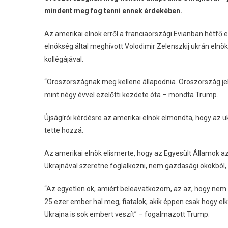
mindent meg fog tenni ennek érdekében.
Az amerikai elnök erről a franciaországi Evianban hétfő 
elnökség által meghívott Volodimir Zelenszkij ukrán elnök
kollégájával.
“Oroszországnak meg kellene állapodnia. Oroszország jel
mint négy évvel ezelőtti kezdete óta – mondta Trump.
Újságírói kérdésre az amerikai elnök elmondta, hogy az u
tette hozzá.
Az amerikai elnök elismerte, hogy az Egyesült Államok az 
Ukrajnával szeretne foglalkozni, nem gazdasági okokból
“Az egyetlen ok, amiért beleavatkozom, az az, hogy nem 
25 ezer ember hal meg, fiatalok, akik éppen csak hogy e
Ukrajna is sok embert veszít” – fogalmazott Trump.