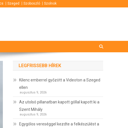
cs
Szeged
Szoboszló
Szolnok
LEGFRISSEBB HÍREK
Kilenc emberrel győzött a Videoton a Szeged
ellen
augusztus 9, 2026
Az utolsó pillanatban kapott góllal kapott ki a
Szent Mihály
augusztus 9, 2026
Egygólos vereséggel kezdte a felkészülést a