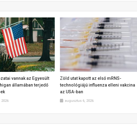
zatai vannak az Egyesült
Zöld utat kapott az első mRNS-
higan államában terjedő
technológiájú influenza elleni vakcina
nek
az USA-ban
, 2026
augusztus 6, 2026