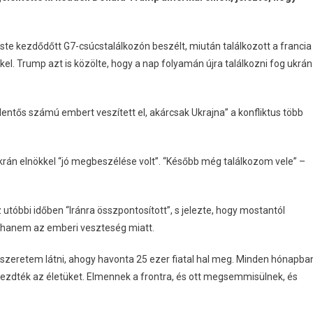
este kezdődőtt G7-csúcstalálkozón beszélt, miután találkozott a francia
kel. Trump azt is közölte, hogy a nap folyamán újra találkozni fog ukrán
entős számú embert veszített el, akárcsak Ukrajna” a konfliktus több
krán elnökkel “jó megbeszélése volt”. “Később még találkozom vele” –
utóbbi időben “Iránra összpontosított”, s jelezte, hogy mostantól
, hanem az emberi veszteség miatt.
szeretem látni, ahogy havonta 25 ezer fiatal hal meg. Minden hónapba
lkezdték az életüket. Elmennek a frontra, és ott megsemmisülnek, és