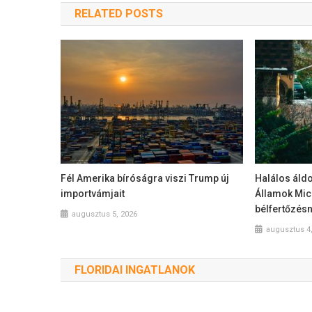
RELATED POSTS
Fél Amerika bíróságra viszi Trump új
Halálos áldo
importvámjait
Államok Mic
bélfertőzés
augusztus 5, 2026
augusztus 4
FLORIDAI INGATLANOK