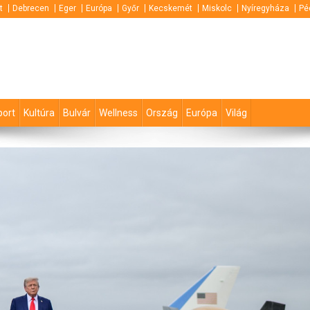
t
Debrecen
Eger
Európa
Győr
Kecskemét
Miskolc
Nyíregyháza
Pé
port
Kultúra
Bulvár
Wellness
Ország
Európa
Világ