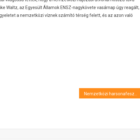
Mike Waltz, az Egyesült Államok ENSZ-nagykövete vasárnap úgy reagált,
ügyeletet a nemzetközi víznek számító térség felett, és az azon való
Nemzetközi harsonafesztivált rendeznek Szegeden