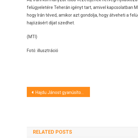
felügyeletére Teherán igényt tart, amivel kapcsolatban 
hogy Irán téved, amikor azt gondolja, hogy átveheti a fel
hajózásért díjat szedhet.
(MTI)
Fotó: illusztráció
Bejegyzés
Hajdu Jánost gyanúsítottként hallgatták ki az aranykonvoj ügyben
navigáció
RELATED POSTS