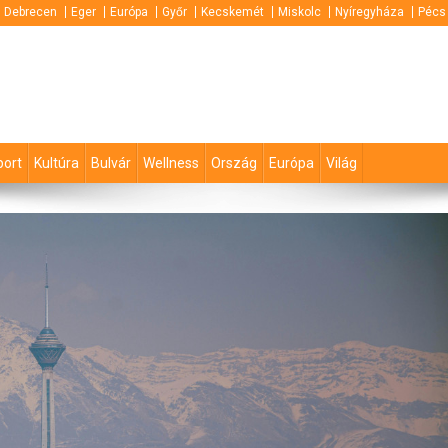
Debrecen
Eger
Európa
Győr
Kecskemét
Miskolc
Nyíregyháza
Pécs
port
Kultúra
Bulvár
Wellness
Ország
Európa
Világ