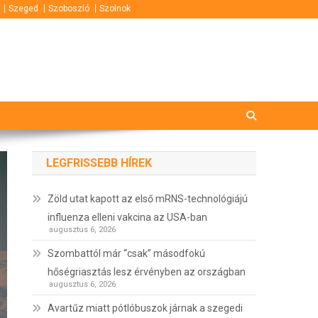
Szeged
Szoboszló
Szolnok
LEGFRISSEBB HÍREK
Zöld utat kapott az első mRNS-technológiájú
influenza elleni vakcina az USA-ban
augusztus 6, 2026
Szombattól már “csak” másodfokú
hőségriasztás lesz érvényben az országban
augusztus 6, 2026
Avartűz miatt pótlóbuszok járnak a szegedi