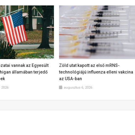
zatai vannak az Egyesült
Zöld utat kapott az első mRNS-
higan államában terjedő
technológiájú influenza elleni vakcina
nek
az USA-ban
, 2026
augusztus 6, 2026