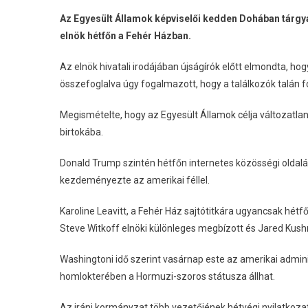
Az Egyesült Államok képviselői kedden Dohában tárgya
elnök hétfőn a Fehér Házban.
Az elnök hivatali irodájában újságírók előtt elmondta, ho
összefoglalva úgy fogalmazott, hogy a találkozók talán fo
Megismételte, hogy az Egyesült Államok célja változatla
birtokába.
Donald Trump szintén hétfőn internetes közösségi oldalán
kezdeményezte az amerikai féllel.
Karoline Leavitt, a Fehér Ház sajtótitkára ugyancsak hétf
Steve Witkoff elnöki különleges megbízott és Jared Kushn
Washingtoni idő szerint vasárnap este az amerikai adminis
homlokterében a Hormuzi-szoros státusza állhat.
Az iráni kormányzat több vezetőjének hétvégi nyilatkozat