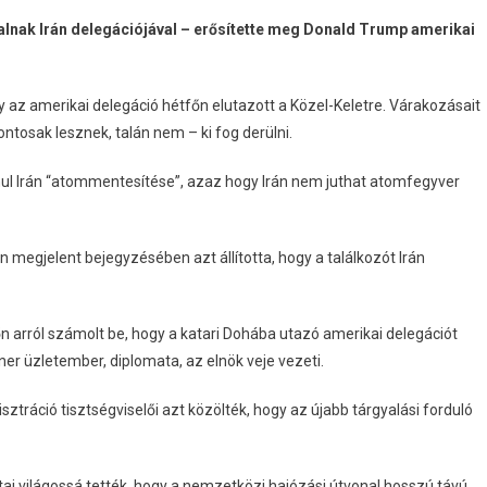
lnak Irán delegációjával – erősítette meg Donald Trump amerikai
gy az amerikai delegáció hétfőn elutazott a Közel-Keletre. Várakozásait
ntosak lesznek, talán nem – ki fog derülni.
nul Irán “atommentesítése”, azaz hogy Irán nem juthat atomfegyver
 megjelent bejegyzésében azt állította, hogy a találkozót Irán
őn arról számolt be, hogy a katari Dohába utazó amerikai delegációt
er üzletember, diplomata, az elnök veje vezeti.
ztráció tisztségviselői azt közölték, hogy az újabb tárgyalási forduló
ai világossá tették, hogy a nemzetközi hajózási útvonal hosszú távú