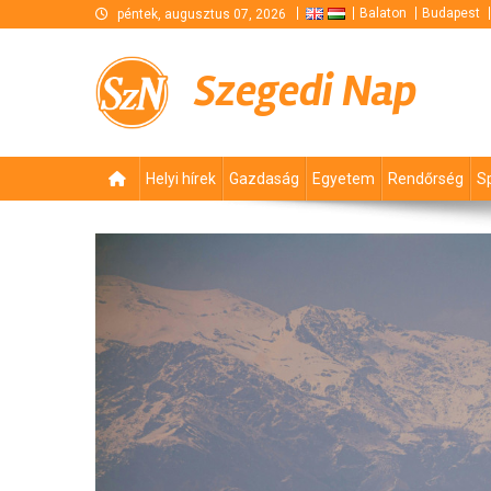
Skip
Balaton
Budapest
péntek, augusztus 07, 2026
to
content
Szegedi Nap
Helyi hírek
Gazdaság
Egyetem
Rendőrség
S