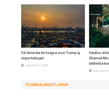
Fél Amerika bíróságra viszi Trump új
Halálos áldo
importvámjait
Államok Mic
bélfertőzés
augusztus 5, 2026
augusztus 4
FLORIDAI INGATLANOK