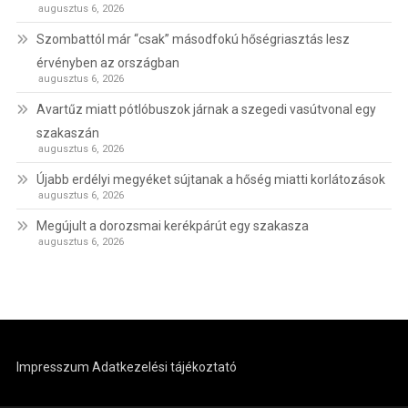
augusztus 6, 2026
Szombattól már “csak” másodfokú hőségriasztás lesz
érvényben az országban
augusztus 6, 2026
Avartűz miatt pótlóbuszok járnak a szegedi vasútvonal egy
szakaszán
augusztus 6, 2026
Újabb erdélyi megyéket sújtanak a hőség miatti korlátozások
augusztus 6, 2026
Megújult a dorozsmai kerékpárút egy szakasza
augusztus 6, 2026
Impresszum
Adatkezelési tájékoztató