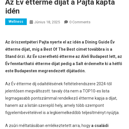
Az Év étterme díjat a Pajta kapta
idén
Wellness
Június 18, 2025
0 Comments
Az őriszentpéteri Pajta nyerte el az idén a Dining Guide Év
étterme díjat, míg a Best Of The Best címet továbbra is a
Stand őrzi. Az Év szerethető étterme az Alelí Budapest lett, az
Év fenntartható étterme díjat pedig a Salt érdemelte ki a hétfő
este Budapesten megrendezett díjátadón.
Az Év étterme díj odaítélésének feltételrendszere 2024-től
jelentősen megváltozott: tavaly óta nem a TOP10-es lista
legmagasabb pontszámmal rendelkező étterme kapja a díjat,
hanem az a listán szereplő hely, amely több szempont
figyelembevételével is a legkiemelkedőbb teljesítményt nyújtja.
A zsűri méltatásában emlékeztetett arra, hogy
a családi