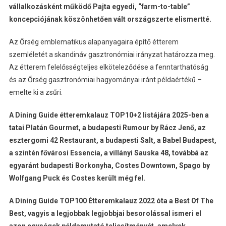
vállalkozásként működő Pajta egyedi, “farm-to-table”
koncepciójának köszönhetően vált országszerte elismertté.
Az Őrség emblematikus alapanyagaira építő étterem
szemléletét a skandináv gasztronómiai irányzat határozza meg.
Az étterem felelősségteljes elköteleződése a fenntarthatóság
és az Őrség gasztronómiai hagyományai iránt példaértékű –
emelte ki a zsűri.
A Dining Guide étteremkalauz TOP10+2 listájára 2025-ben a
tatai Platán Gourmet, a budapesti Rumour by Rácz Jenő, az
esztergomi 42 Restaurant, a budapesti Salt, a Babel Budapest,
a szintén fővárosi Essencia, a villányi Sauska 48, továbbá az
egyaránt budapesti Borkonyha, Costes Downtown, Spago by
Wolfgang Puck és Costes került még fel.
A Dining Guide TOP100 Étteremkalauz 2022 óta a Best Of The
Best, vagyis a legjobbak legjobbjai besorolással ismeri el