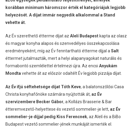
azon egységek példamutató teljesítményét, amelyek
korábban minimum háromszor érték el kategóriájuk legjobb
helyezését. A díjat immár negyedik alkalommal a Stand
vehette át.
Az Év szerethető étterme díjat az
Alelí Budapest
kapta az olasz
és magyar konyha alapos és szenvedélyes összekapcsolása
eredményeként, míg az Év fenntartható étterme díjjal a
Salt
éttermet jutalmazták, mert a helyi alapanyagokat naturális és
formabontó szemlélettel értelmezi újra. Az encsi
Anyukám
Mondta
vehette át az először odaítélt Év legjobb pizzája díjat.
Az Év ifjú séftehetsége díjat Tóth Keve
, a balatonszőlősi Casa
Christa konyhafőnöke számára nyújtották át,
az Év
szervizembere Becker Gábor
, a Kollázs Brasserie & Bar
étteremvezető-helyettese és vezető sommelier-je lett,
az Év
sommelier-je díjjal pedig Kiss Ferencnek
, az Alelí és a BiBo
Budapest vezető sommelier-jének munkáját ismerték el.