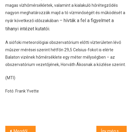
magas vízhőmérsékletek, valamint a kialakuló hőrétegződés
nagyon meghatározzák majd a tó vízminőségét és működését a
– hívták a fel a figyelmet a
nyár következő időszakában
tihanyi intézet kutatói.
A siófoki meteorológiai obszervatórium előtti vízterületen lévő
műszer mérései szerint hétfőn 29,5 Celsius-fokot is elérte
Balaton vizének hőmérséklete egy méter mélységben – az
obszervatórium vezetőjének, Horváth Ákosnak a közlése szerint.
(MTI)
Fotó: Frank Yvette
Bejegyzés
Megdőlt a napi melegrekord
Így még sosem izzadtak a magyar erőművek: megdőlt a nyári áramrekord