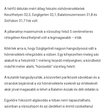
A hétfő délután mért átlag felszíni vízhőmérsékletek
Keszthelyen 32,3, Szigligeten 32,1, Balatonszemesen 31,8 és
Siófokon 31,7 fok volt.
A pillanatnyi maximumok a vízoszlop felső 5 centiméteres
rétegében Keszthelynél volt a legmagasabb – írták.
Kitértek arra is, hogy Szigligetnél nagyon hangsúlyossá vált a
hőmérsékleti rétegződés a vízben. Egy kifejezetten meleg sáv
alakult ki a felszíntől 1 méterig terjedő mélységben, a körülbelül
másfél méter alatti, “hűvösebb” vízréteg felett.
A kutatók hangsúlyozták, a közvetlen partközeli sávokban és a
strandok bejáróinál a víz hőmérséklete ezeknél az értékeknél
akár jóval magasabb is lehet a Balaton északi és déli oldalán is.
Egyelőre fokozott algásodás a tóban nem tapasztalható,
azonban a vízoszlopot és az üledéket is érintő szokatlanul