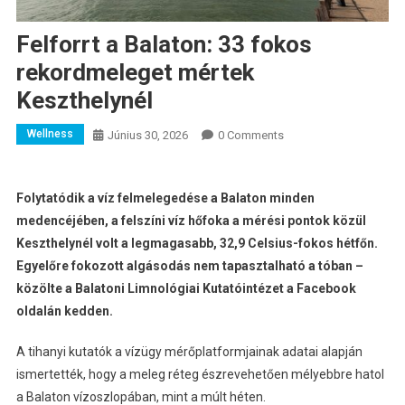
Felforrt a Balaton: 33 fokos
rekordmeleget mértek
Keszthelynél
Wellness
Június 30, 2026
0 Comments
Folytatódik a víz felmelegedése a Balaton minden
medencéjében, a felszíni víz hőfoka a mérési pontok közül
Keszthelynél volt a legmagasabb, 32,9 Celsius-fokos hétfőn.
Egyelőre fokozott algásodás nem tapasztalható a tóban –
közölte a Balatoni Limnológiai Kutatóintézet a Facebook
oldalán kedden.
A tihanyi kutatók a vízügy mérőplatformjainak adatai alapján
ismertették, hogy a meleg réteg észrevehetően mélyebbre hatol
a Balaton vízoszlopában, mint a múlt héten.