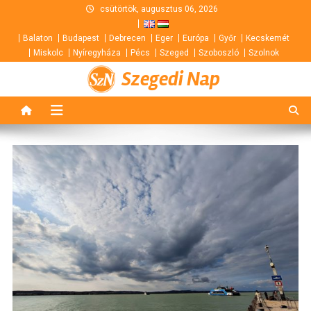
Skip
csütörtök, augusztus 06, 2026
to
Balaton
Budapest
Debrecen
Eger
Európa
Győr
Kecskemét
content
Miskolc
Nyíregyháza
Pécs
Szeged
Szoboszló
Szolnok
Szegedi Nap