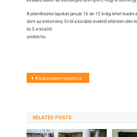
A jelentkezési lapokat január 16-án 12 óráig lehet leadni 
dönt az intézmény. Erről a korábbi évektől eltérően idén 
és 5-e között.
unideb.hu
Bejegyzés
A kukoricatermesztés aktuális kérdései
navigáció
RELATED POSTS