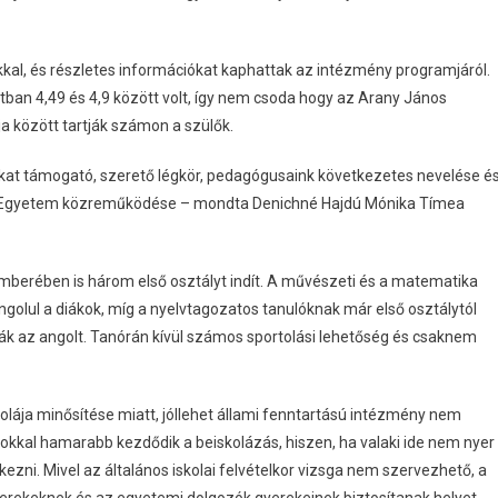
kal, és részletes információkat kaphattak az intézmény programjáról.
tban 4,49 és 4,9 között volt, így nem csoda hogy az Arany János
ja között tartják számon a szülők.
okat támogató, szerető légkör, pedagógusaink következetes nevelése é
ni Egyetem közreműködése – mondta Denichné Hajdú Mónika Tímea
berében is három első osztályt indít. A művészeti és a matematika
golul a diákok, míg a nyelvtagozatos tanulóknak már első osztálytól
ják az angolt. Tanórán kívül számos sportolási lehetőség és csaknem
lája minősítése miatt, jóllehet állami fenntartású intézmény nem
 sokkal hamarabb kezdődik a beiskolázás, hiszen, ha valaki ide nem nyer
kezni. Mivel az általános iskolai felvételkor vizsga nem szervezhető, a
erekeknek és az egyetemi dolgozók gyerekeinek biztosítanak helyet.