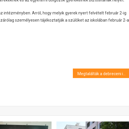
az intézményben. Arról, hogy melyik gyerek nyert felvételt február 2-ig
kizárólag személyesen tájékoztatják a szülőket az iskolában február 2-a
Megtalálták a debreceni idős nénit