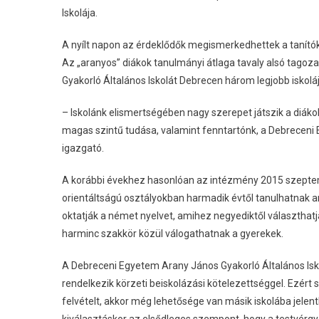
Iskolája.
A nyílt napon az érdeklődők megismerkedhettek a tanítók
Az „aranyos” diákok tanulmányi átlaga tavaly alsó tagoza
Gyakorló Általános Iskolát Debrecen három legjobb iskolá
– Iskolánk elismertségében nagy szerepet játszik a diák
magas szintű tudása, valamint fenntartónk, a Debrece
igazgató.
A korábbi évekhez hasonlóan az intézmény 2015 szeptem
orientáltságú osztályokban harmadik évtől tanulhatnak an
oktatják a német nyelvet, amihez negyediktől választhat
harminc szakkör közül válogathatnak a gyerekek.
A Debreceni Egyetem Arany János Gyakorló Általános Isko
rendelkezik körzeti beiskolázási kötelezettséggel. Ezért
felvételt, akkor még lehetősége van másik iskolába jelent
kiválasztáskor az elsődleges szempont, hogy a testvérgy