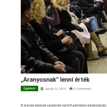
„Aranyosnak” lenni érték
Egyetem
Január 12, 2015
0 Comments
A leendő elsősök szüleinek tartott pénteken beiskolázás