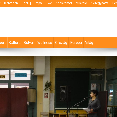
t
Debrecen
Eger
Európa
Győr
Kecskemét
Miskolc
Nyíregyháza
Pé
port
Kultúra
Bulvár
Wellness
Ország
Európa
Világ