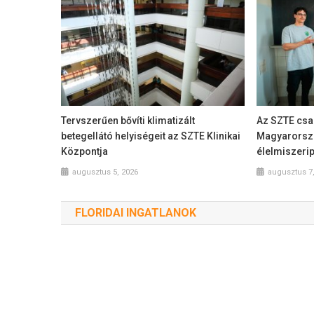
Tervszerűen bővíti klimatizált
Az SZTE csap
betegellátó helyiségeit az SZTE Klinikai
Magyarorszá
Központja
élelmiszeri
augusztus 5, 2026
augusztus 7
FLORIDAI INGATLANOK