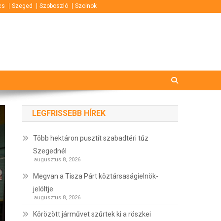
cs
Szeged
Szoboszló
Szolnok
LEGFRISSEBB HÍREK
Több hektáron pusztít szabadtéri tűz
Szegednél
augusztus 8, 2026
Megvan a Tisza Párt köztársaságielnök-
jelöltje
augusztus 8, 2026
Körözött járművet szűrtek ki a röszkei