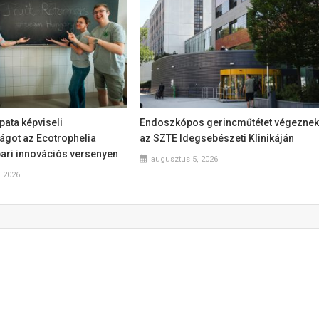
ata képviseli
Endoszkópos gerincműtétet végezne
got az Ecotrophelia
az SZTE Idegsebészeti Klinikáján
pari innovációs versenyen
augusztus 5, 2026
, 2026