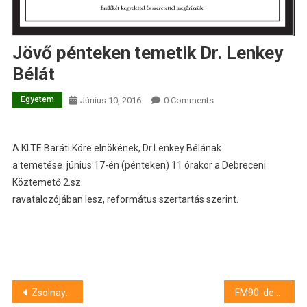
Jövő pénteken temetik Dr. Lenkey
Bélát
Egyetem
Június 10, 2016
0 Comments
A KLTE Baráti Köre elnökének, Dr.Lenkey Bélának
a temetése június 17-én (pénteken) 11 órakor a Debreceni
Köztemető 2.sz.
ravatalozójában lesz, református szertartás szerint.
Bejegyzés
Zsolnay kiállítás nyílik Balmazújvárosban
FM90: debreceni a legerősebb hallgató