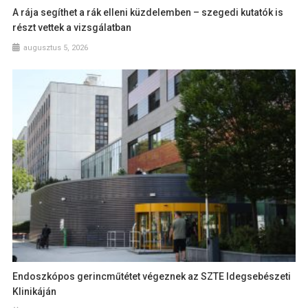
A rája segíthet a rák elleni küzdelemben – szegedi kutatók is
részt vettek a vizsgálatban
augusztus 5, 2026
Endoszkópos gerincműtétet végeznek az SZTE Idegsebészeti
Klinikáján