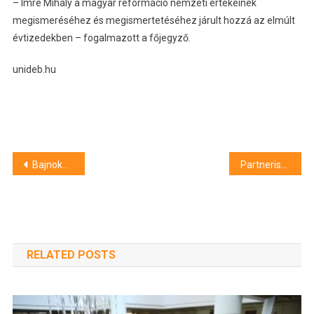
– Imre Mihály a magyar reformáció nemzeti értékeinek
megismeréséhez és megismertetéséhez járult hozzá az elmúlt
évtizedekben – fogalmazott a főjegyző.
unideb.hu
Bejegyzés
Bajnokait ünnepli az egyetem
Partneriskola lett a hajdúnánási gimnázium
navigáció
RELATED POSTS