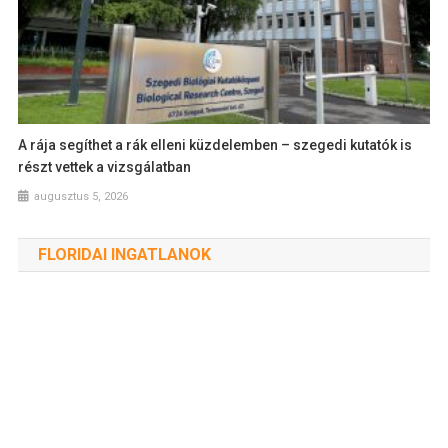
A rája segíthet a rák elleni küzdelemben – szegedi kutatók is
részt vettek a vizsgálatban
augusztus 5, 2026
FLORIDAI INGATLANOK