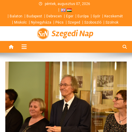
Skip
péntek, augusztus 07, 2026
to
Balaton
Budapest
Debrecen
Eger
Európa
Győr
Kecskemét
content
Miskolc
Nyíregyháza
Pécs
Szeged
Szoboszló
Szolnok
Szegedi Nap