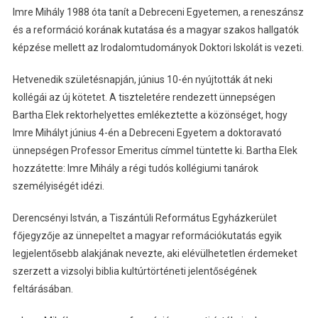
Imre Mihály 1988 óta tanít a Debreceni Egyetemen, a reneszánsz
és a reformáció korának kutatása és a magyar szakos hallgatók
képzése mellett az Irodalomtudományok Doktori Iskolát is vezeti.
Hetvenedik születésnapján, június 10-én nyújtották át neki
kollégái az új kötetet. A tiszteletére rendezett ünnepségen
Bartha Elek rektorhelyettes emlékeztette a közönséget, hogy
Imre Mihályt június 4-én a Debreceni Egyetem a doktoravató
ünnepségen Professor Emeritus címmel tüntette ki. Bartha Elek
hozzátette: Imre Mihály a régi tudós kollégiumi tanárok
személyiségét idézi.
Derencsényi István, a Tiszántúli Református Egyházkerület
főjegyzője az ünnepeltet a magyar reformációkutatás egyik
legjelentősebb alakjának nevezte, aki elévülhetetlen érdemeket
szerzett a vizsolyi biblia kultúrtörténeti jelentőségének
feltárásában.