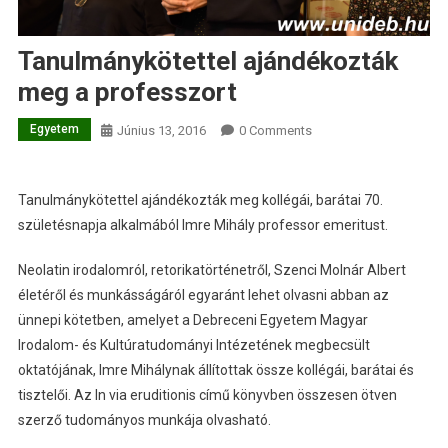
Tanulmánykötettel ajándékozták
meg a professzort
Egyetem
Június 13, 2016
0 Comments
Tanulmánykötettel ajándékozták meg kollégái, barátai 70.
születésnapja alkalmából Imre Mihály professor emeritust.
Neolatin irodalomról, retorikatörténetről, Szenci Molnár Albert
életéről és munkásságáról egyaránt lehet olvasni abban az
ünnepi kötetben, amelyet a Debreceni Egyetem Magyar
Irodalom- és Kultúratudományi Intézetének megbecsült
oktatójának, Imre Mihálynak állítottak össze kollégái, barátai és
tisztelői. Az In via eruditionis című könyvben összesen ötven
szerző tudományos munkája olvasható.