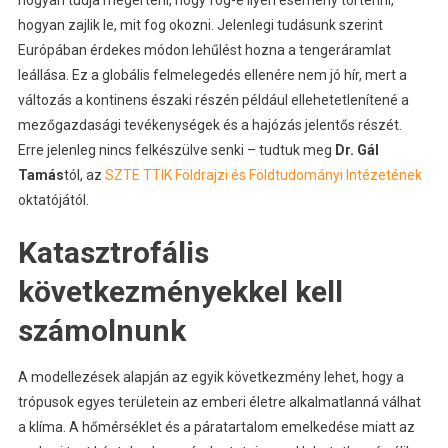
hogyan tudja megérteni, hogy fog-e ilyen esemény történni,
hogyan zajlik le, mit fog okozni. Jelenlegi tudásunk szerint
Európában érdekes módon lehűlést hozna a tengeráramlat
leállása. Ez a globális felmelegedés ellenére nem jó hír, mert a
változás a kontinens északi részén például ellehetetlenítené a
mezőgazdasági tevékenységek és a hajózás jelentős részét.
Erre jelenleg nincs felkészülve senki – tudtuk meg
Dr. Gál
Tamás
tól, az
SZTE TTIK Földrajzi és Földtudományi Intézetének
oktatójától.
Katasztrofális
következményekkel kell
számolnunk
A modellezések alapján az egyik következmény lehet, hogy a
trópusok egyes területein az emberi életre alkalmatlanná válhat
a klíma. A hőmérséklet és a páratartalom emelkedése miatt az