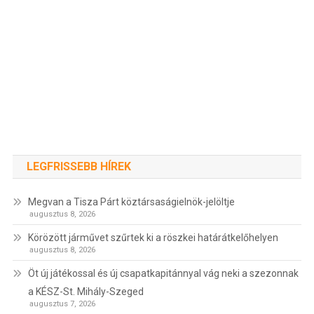
LEGFRISSEBB HÍREK
Megvan a Tisza Párt köztársaságielnök-jelöltje
augusztus 8, 2026
Körözött járművet szűrtek ki a röszkei határátkelőhelyen
augusztus 8, 2026
Öt új játékossal és új csapatkapitánnyal vág neki a szezonnak
a KÉSZ-St. Mihály-Szeged
augusztus 7, 2026