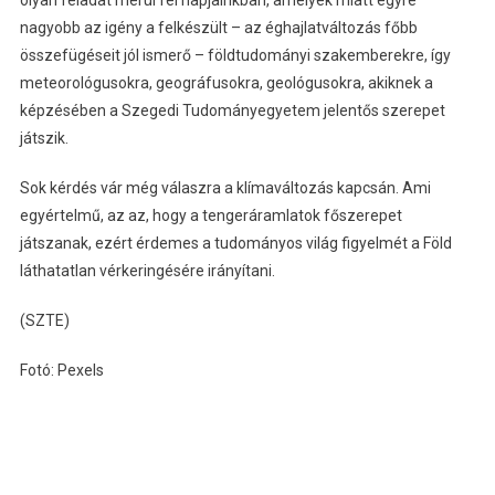
olyan feladat merül fel napjainkban, amelyek miatt egyre
nagyobb az igény a felkészült – az éghajlatváltozás főbb
összefügéseit jól ismerő – földtudományi szakemberekre, így
meteorológusokra, geográfusokra, geológusokra, akiknek a
képzésében a Szegedi Tudományegyetem jelentős szerepet
játszik.
Sok kérdés vár még válaszra a klímaváltozás kapcsán. Ami
egyértelmű, az az, hogy a tengeráramlatok főszerepet
játszanak, ezért érdemes a tudományos világ figyelmét a Föld
láthatatlan vérkeringésére irányítani.
(SZTE)
Fotó: Pexels