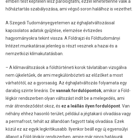
emberi test képtelen lesz párologtatni, ezzel lehetetlenné válik a
hőháztartás szabályozása, ami végső soron halálhoz is vezethet.
A Szegedi Tudományegyetemen az éghajlatváltozással
kapcsolatos adatok gyűjtése, elemzése évtizedes
hagyományokra tekint vissza. A Földrajzi és Földtudományi
Intézet munkatársai jelenleg is részt vesznek a hazai és a
nemzetközi klímakutatásban.
– A klímaváltozások a földtörténeti korok távlatában vizsgálva
nem újkeletűek, de ami megkülönbözteti az előzőket a most
várhatótól, az a gyorsaság. Az éghajlatváltozás folyamata egy
darabig szinte lineáris. De
vannak fordulópontok
, amikor a Föld-
légkör rendszerben olyan változást indít be a melegedés, ami
már átrendeződést okoz, és
ez a leállás ilyen fordulópont
. Van
néhány ehhez hasonló terület, például a jégtakaró olvadása vagy
a permafrost, tehát az állandóan fagyott talaj olvadása. Ezek
közül ez az egyik legkritikusabb. Ilyenkor beáll egy új egyensúlyi
állapot a Föld-légkör rendszerben, amire már nincs hatásunk.