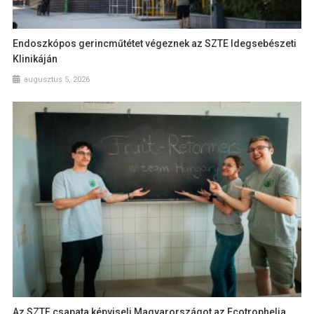
Endoszkópos gerincműtétet végeznek az SZTE Idegsebészeti
Klinikáján
augusztus 5, 2026
Az SZTE csapata képviseli Magyarországot az Ecotrophelia