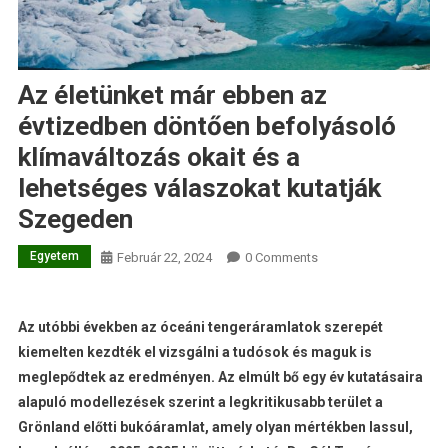
Az életünket már ebben az
évtizedben döntően befolyásoló
klímaváltozás okait és a
lehetséges válaszokat kutatják
Szegeden
Egyetem
Február 22, 2024
0 Comments
Az utóbbi években az óceáni tengeráramlatok szerepét
kiemelten kezdték el vizsgálni a tudósok és maguk is
meglepődtek az eredményen. Az elmúlt bő egy év kutatásaira
alapuló modellezések szerint a legkritikusabb terület a
Grönland előtti bukóáramlat, amely olyan mértékben lassul,