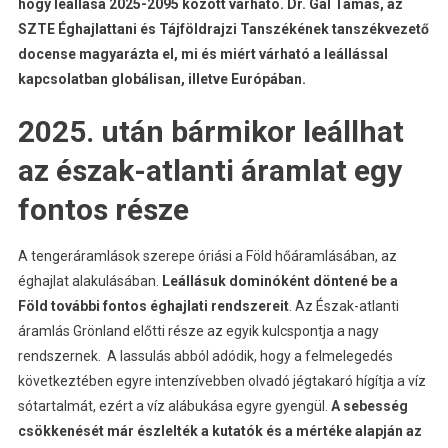
hogy leállása 2025-2095 között várható. Dr. Gál Tamás, az
SZTE Éghajlattani és Tájföldrajzi Tanszékének tanszékvezető
docense magyarázta el, mi és miért várható a leállással
kapcsolatban globálisan, illetve Európában.
2025. után bármikor leállhat
az észak-atlanti áramlat egy
fontos része
A tengeráramlások szerepe óriási a Föld hőáramlásában, az
éghajlat alakulásában.
Leállásuk dominóként döntené be a
Föld további fontos éghajlati rendszereit
. Az Észak-atlanti
áramlás Grönland előtti része az egyik kulcspontja a nagy
rendszernek. A lassulás abból adódik, hogy a felmelegedés
következtében egyre intenzívebben olvadó jégtakaró hígítja a víz
sótartalmát, ezért a víz alábukása egyre gyengül.
A sebesség
csökkenését már észlelték a kutatók és a mértéke alapján az