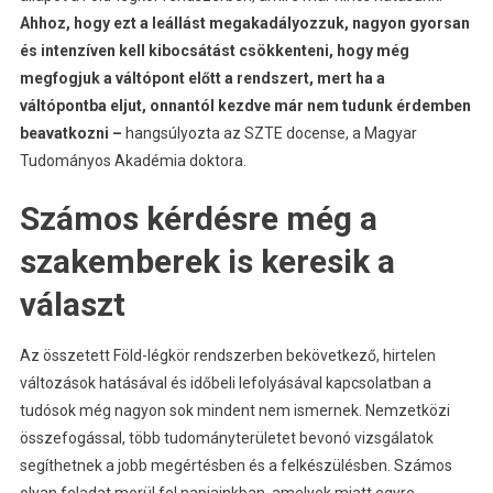
Ahhoz, hogy ezt a leállást megakadályozzuk, nagyon gyorsan
és intenzíven kell kibocsátást csökkenteni, hogy még
megfogjuk a váltópont előtt a rendszert, mert ha a
váltópontba eljut, onnantól kezdve már nem tudunk érdemben
beavatkozni –
hangsúlyozta az SZTE docense, a Magyar
Tudományos Akadémia doktora.
Számos kérdésre még a
szakemberek is keresik a
választ
Az összetett Föld-légkör rendszerben bekövetkező, hirtelen
változások hatásával és időbeli lefolyásával kapcsolatban a
tudósok még nagyon sok mindent nem ismernek. Nemzetközi
összefogással, több tudományterületet bevonó vizsgálatok
segíthetnek a jobb megértésben és a felkészülésben. Számos