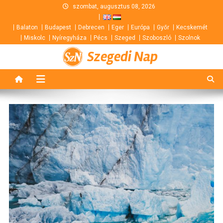
Skip
szombat, augusztus 08, 2026
to
Balaton
Budapest
Debrecen
Eger
Európa
Győr
Kecskemét
content
Miskolc
Nyíregyháza
Pécs
Szeged
Szoboszló
Szolnok
Szegedi Nap