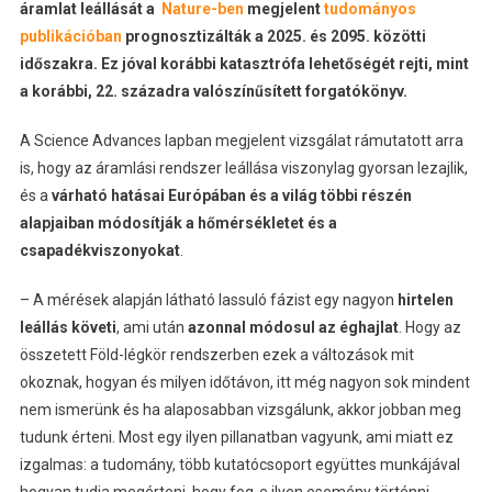
áramlat leállását a
Nature-ben
megjelent
tudományos
publikációban
prognosztizálták a 2025. és 2095. közötti
időszakra. Ez jóval korábbi katasztrófa lehetőségét rejti, mint
a korábbi, 22. századra valószínűsített forgatókönyv.
A Science Advances lapban megjelent vizsgálat rámutatott arra
is, hogy az áramlási rendszer leállása viszonylag gyorsan lezajlik,
és a
várható hatásai Európában és a világ többi részén
alapjaiban módosítják a hőmérsékletet és a
csapadékviszonyokat
.
– A mérések alapján látható lassuló fázist egy nagyon
hirtelen
leállás követi
, ami után
azonnal módosul az éghajlat
. Hogy az
összetett Föld-légkör rendszerben ezek a változások mit
okoznak, hogyan és milyen időtávon, itt még nagyon sok mindent
nem ismerünk és ha alaposabban vizsgálunk, akkor jobban meg
tudunk érteni. Most egy ilyen pillanatban vagyunk, ami miatt ez
izgalmas: a tudomány, több kutatócsoport együttes munkájával