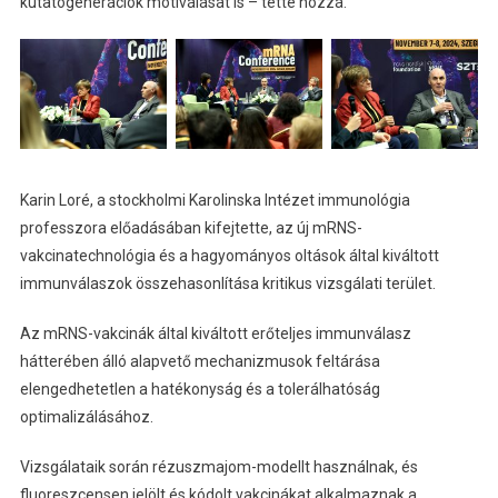
kutatógenerációk motiválását is – tette hozzá.
Karin Loré, a stockholmi Karolinska Intézet immunológia
professzora előadásában kifejtette, az új mRNS-
vakcinatechnológia és a hagyományos oltások által kiváltott
immunválaszok összehasonlítása kritikus vizsgálati terület.
Az mRNS-vakcinák által kiváltott erőteljes immunválasz
hátterében álló alapvető mechanizmusok feltárása
elengedhetetlen a hatékonyság és a tolerálhatóság
optimalizálásához.
Vizsgálataik során rézuszmajom-modellt használnak, és
fluoreszcensen jelölt és kódolt vakcinákat alkalmaznak a