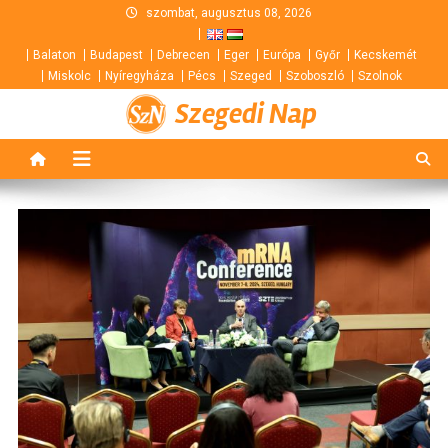
Skip
szombat, augusztus 08, 2026
to
Balaton
Budapest
Debrecen
Eger
Európa
Győr
Kecskemét
content
Miskolc
Nyíregyháza
Pécs
Szeged
Szoboszló
Szolnok
Szegedi Nap