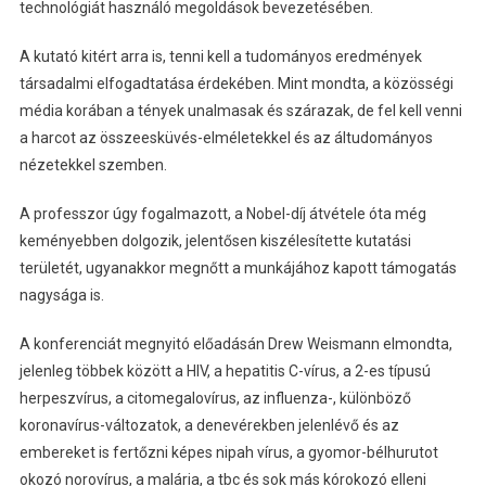
technológiát használó megoldások bevezetésében.
A kutató kitért arra is, tenni kell a tudományos eredmények
társadalmi elfogadtatása érdekében. Mint mondta, a közösségi
média korában a tények unalmasak és szárazak, de fel kell venni
a harcot az összeesküvés-elméletekkel és az áltudományos
nézetekkel szemben.
A professzor úgy fogalmazott, a Nobel-díj átvétele óta még
keményebben dolgozik, jelentősen kiszélesítette kutatási
területét, ugyanakkor megnőtt a munkájához kapott támogatás
nagysága is.
A konferenciát megnyitó előadásán Drew Weismann elmondta,
jelenleg többek között a HIV, a hepatitis C-vírus, a 2-es típusú
herpeszvírus, a citomegalovírus, az influenza-, különböző
koronavírus-változatok, a denevérekben jelenlévő és az
embereket is fertőzni képes nipah vírus, a gyomor-bélhurutot
okozó norovírus, a malária, a tbc és sok más kórokozó elleni