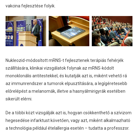
vakcina fejlesztése folyik.
Nukleozid-módosított mRNS-t fejlesztenek terápiás fehérjék
szállítására, klinikai vizsgálatok folynak az mRNS-kódolt
monoklonális antitestekkel, és kutatják azt is, miként vehető rá
az immunrendszer a tumorok elpusztítására, a legígéretesebb
előrelépést a melanomák, illetve a hasnyálmirigyrák esetében
sikerült elérni.
De a többi közt vizsgálják azt is, hogyan csökkenthető a szívizom
hegesedése infarktust követően, vagy azt, miként alkalmazható
a technológia például ételallergia esetén – tudatta a professzor.