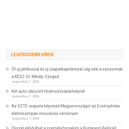
LEGFRISSEBB HÍREK
Öt új játékossal és új csapatkapitánnyal vág neki a szezonnak
a KÉSZ-St. Mihály-Szeged
augusztus 7, 2026
Két autó ütközött Hódmezővásárhelynél
augusztus 7, 2026
Az SZTE csapata képviseli Magyarországot az Ecotrophelia
élelmiszeripari innovációs versenyen
augusztus 7, 2026
Ősszel elindulhat a személyforgalom a Budapest-Belgrád