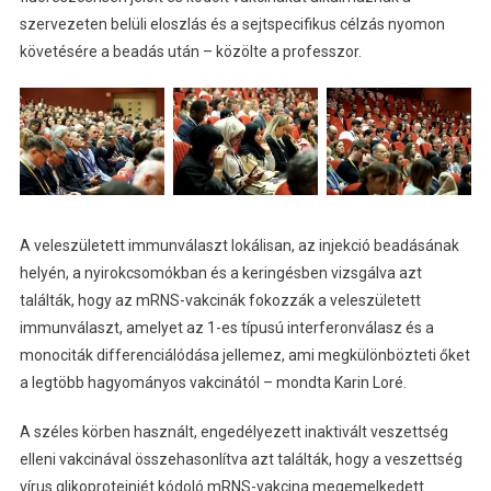
szervezeten belüli eloszlás és a sejtspecifikus célzás nyomon
követésére a beadás után – közölte a professzor.
A veleszületett immunválaszt lokálisan, az injekció beadásának
helyén, a nyirokcsomókban és a keringésben vizsgálva azt
találták, hogy az mRNS-vakcinák fokozzák a veleszületett
immunválaszt, amelyet az 1-es típusú interferonválasz és a
monociták differenciálódása jellemez, ami megkülönbözteti őket
a legtöbb hagyományos vakcinától – mondta Karin Loré.
A széles körben használt, engedélyezett inaktivált veszettség
elleni vakcinával összehasonlítva azt találták, hogy a veszettség
vírus glikoproteinjét kódoló mRNS-vakcina megemelkedett