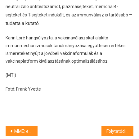
neutralizáló antitestszámot, plazmasejteket, memória B-
–
sejteket és T-sejteket indukált, és az immunválasz is tartósabb
tudatta a kutató.
Karin Loré hangsúlyozta, a vakcinaválaszokat alakító
immunmechanizmusok tanulmányozása együttesen értékes
ismereteket nyújt a jövőbeli vakcinaformulák és a
vakcinaplatform kiválasztásának optimalizálásához.
(MTI)
Fotó: Frank Yvette
Bejegyzés
MME: egyre több vonuló parti madárfaj van veszélyben
Folytatódik a nyugodt őszi idő a hétvégén is