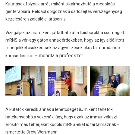
Kutatások folynak arról, miként alkalmazható a megoldás
génterápiára. Például dolgoznak a sarlósejtes vérszegénység
kezelésére szolgáló eljáráson is.
Vizsgálják azt is, miként juttatható át a lipidburokba csomagolt
mRNS a vér-agy gáton annak érdekében, hogy az így előállított
fehérjékkel csökkentsék az agyvérzések okozta maradandó
– mondta a professzor.
károsodásokat
A kutatók keresik annak a lehetőségét is, miként tehetők
hatékonyabbá a vakcinák, úgy, hogy azok az immunválaszt
erősítő más fehérjéket kódoló mRNS-eket is tartalmaznak –
ismertette Drew Weismann.