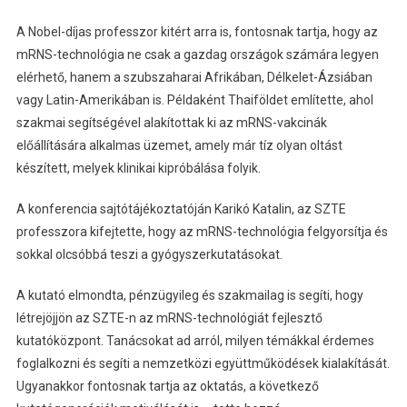
A Nobel-díjas professzor kitért arra is, fontosnak tartja, hogy az
mRNS-technológia ne csak a gazdag országok számára legyen
elérhető, hanem a szubszaharai Afrikában, Délkelet-Ázsiában
vagy Latin-Amerikában is. Példaként Thaiföldet említette, ahol
szakmai segítségével alakítottak ki az mRNS-vakcinák
előállítására alkalmas üzemet, amely már tíz olyan oltást
készített, melyek klinikai kipróbálása folyik.
A konferencia sajtótájékoztatóján Karikó Katalin, az SZTE
professzora kifejtette, hogy az mRNS-technológia felgyorsítja és
sokkal olcsóbbá teszi a gyógyszerkutatásokat.
A kutató elmondta, pénzügyileg és szakmailag is segíti, hogy
létrejöjjön az SZTE-n az mRNS-technológiát fejlesztő
kutatóközpont. Tanácsokat ad arról, milyen témákkal érdemes
foglalkozni és segíti a nemzetközi együttműködések kialakítását.
Ugyanakkor fontosnak tartja az oktatás, a következő