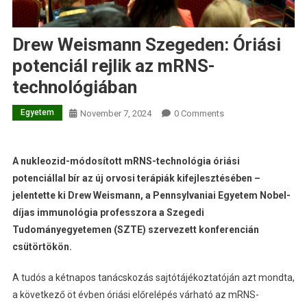
Drew Weismann Szegeden: Óriási
potenciál rejlik az mRNS-
technológiában
Egyetem
November 7, 2024
0 Comments
A nukleozid-módosított mRNS-technológia óriási
potenciállal bír az új orvosi terápiák kifejlesztésében –
jelentette ki Drew Weismann, a Pennsylvaniai Egyetem Nobel-
díjas immunológia professzora a Szegedi
Tudományegyetemen (SZTE) szervezett konferencián
csütörtökön.
A tudós a kétnapos tanácskozás sajtótájékoztatóján azt mondta,
a következő öt évben óriási előrelépés várható az mRNS-