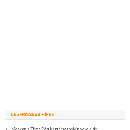
LEGFRISSEBB HÍREK
Megvan a Tisza Párt köztársaságielnök-jelöltje