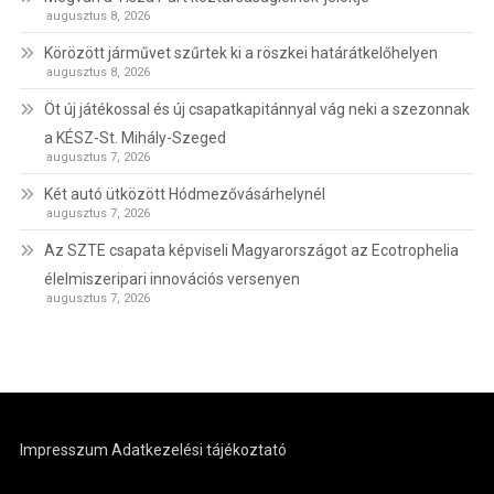
augusztus 8, 2026
Körözött járművet szűrtek ki a röszkei határátkelőhelyen
augusztus 8, 2026
Öt új játékossal és új csapatkapitánnyal vág neki a szezonnak
a KÉSZ-St. Mihály-Szeged
augusztus 7, 2026
Két autó ütközött Hódmezővásárhelynél
augusztus 7, 2026
Az SZTE csapata képviseli Magyarországot az Ecotrophelia
élelmiszeripari innovációs versenyen
augusztus 7, 2026
Impresszum
Adatkezelési tájékoztató