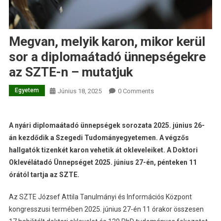
Megvan, melyik karon, mikor kerül
sor a diplomaátadó ünnepségekre
az SZTE-n – mutatjuk
Egyetem
Június 18, 2025
0 Comments
A nyári diplomaátadó ünnepségek sorozata 2025. június 26-
án kezdődik a Szegedi Tudományegyetemen. A végzős
hallgatók tizenkét karon vehetik át okleveleiket. A Doktori
Oklevélátadó Ünnepséget 2025. június 27-én, pénteken 11
órától tartja az SZTE.
Az SZTE József Attila Tanulmányi és Információs Központ
kongresszusi termében 2025. június 27-én 11 órakor összesen