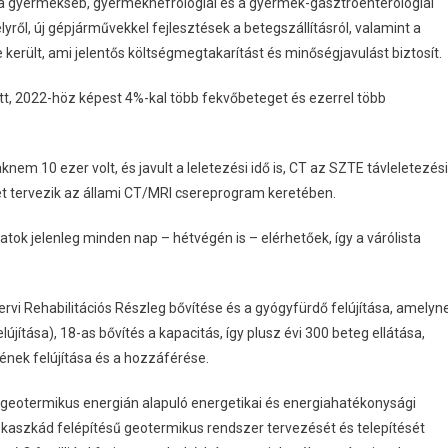
t a gyermekseb, gyermeknefrológiai és a gyermek-gasztroenterológiai
ről, új gépjárművekkel fejlesztések a betegszállításról, valamint a
került, ami jelentős költségmegtakarítást és minőségjavulást biztosít.
tt, 2022-höz képest 4%-kal több fekvőbeteget és ezerrel több
m 10 ezer volt, és javult a leletezési idő is, CT az SZTE távleletezési
ét tervezik az állami CT/MRI csereprogram keretében.
tok jelenleg minden nap – hétvégén is – elérhetőek, így a várólista
zervi Rehabilitációs Részleg bővítése és a gyógyfürdő felújítása, amelyn
ítása), 18-as bővítés a kapacitás, így plusz évi 300 beteg ellátása,
ének felújítása és a hozzáférése.
n geotermikus energián alapuló energetikai és energiahatékonysági
 kaszkád felépítésű geotermikus rendszer tervezését és telepítését