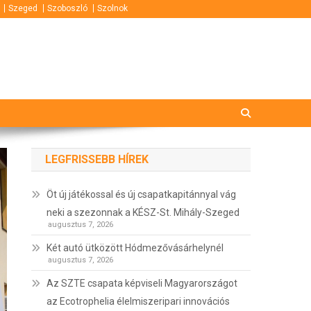
Szeged
Szoboszló
Szolnok
LEGFRISSEBB HÍREK
Öt új játékossal és új csapatkapitánnyal vág
neki a szezonnak a KÉSZ-St. Mihály-Szeged
augusztus 7, 2026
Két autó ütközött Hódmezővásárhelynél
augusztus 7, 2026
Az SZTE csapata képviseli Magyarországot
az Ecotrophelia élelmiszeripari innovációs