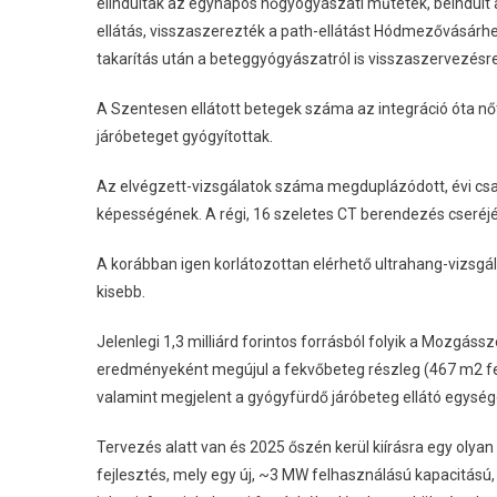
elindultak az egynapos nőgyógyászati ​​műtétek, beindul
ellátás, visszaszerezték a path-ellátást Hódmezővásárhely
takarítás után a beteggyógyászatról is visszaszervezésre 
A Szentesen ellátott betegek száma az integráció óta nő
járóbeteget gyógyítottak.
Az elvégzett-vizsgálatok száma megduplázódott, évi csakne
képességének. A régi, 16 szeletes CT berendezés cseréj
A korábban igen korlátozottan elérhető ultrahang-vizsgála
kisebb.
Jelenlegi 1,3 milliárd forintos forrásból folyik a Mozgáss
eredményeként megújul a fekvőbeteg részleg (467 m2 felúj
valamint megjelent a gyógyfürdő járóbeteg ellátó egység
Tervezés alatt van és 2025 őszén kerül kiírásra egy olya
fejlesztés, mely egy új, ~3 MW felhasználású kapacitású,