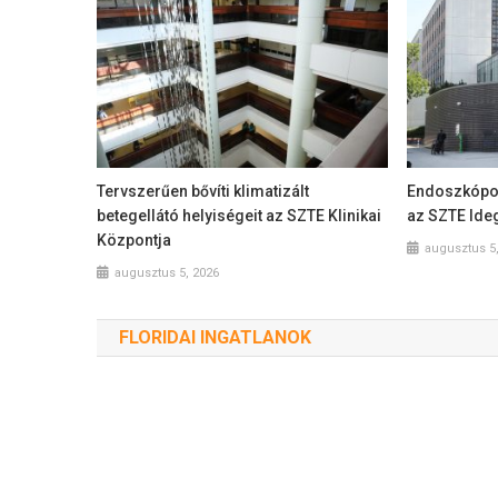
Tervszerűen bővíti klimatizált
Endoszkópos
betegellátó helyiségeit az SZTE Klinikai
az SZTE Ideg
Központja
augusztus 5
augusztus 5, 2026
FLORIDAI INGATLANOK