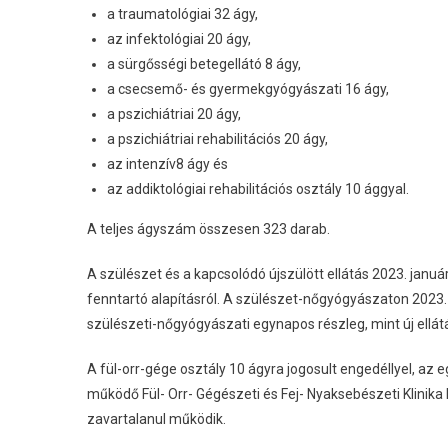
a traumatológiai 32 ágy,
az infektológiai 20 ágy,
a sürgősségi betegellátó 8 ágy,
a csecsemő- és gyermekgyógyászati ​​16 ágy,
a pszichiátriai 20 ágy,
a pszichiátriai rehabilitációs 20 ágy,
az intenzív8 ágy és
az addiktológiai rehabilitációs osztály 10 ággyal.
A teljes ágyszám összesen 323 darab.
A szülészet és a kapcsolódó újszülött ellátás 2023. janu
fenntartó alapításról. A szülészet-nőgyógyászaton 2023. 
szülészeti-nőgyógyászati ​​egynapos részleg, mint új ellát
A fül-orr-gége osztály 10 ágyra jogosult engedéllyel, a
működő Fül- Orr- Gégészeti és Fej- Nyaksebészeti Klinika 
zavartalanul működik.