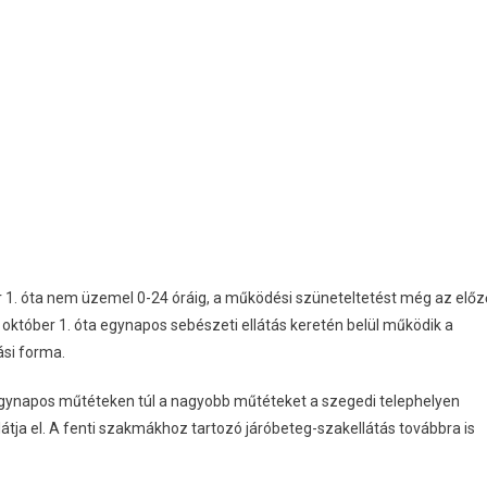
ár 1. óta nem üzemel 0-24 óráig, a működési szüneteltetést még az előz
október 1. óta egynapos sebészeti ellátás keretén belül működik a
ási forma.
z egynapos műtéteken túl a nagyobb műtéteket a szegedi telephelyen
látja el. A fenti szakmákhoz tartozó járóbeteg-szakellátás továbbra is