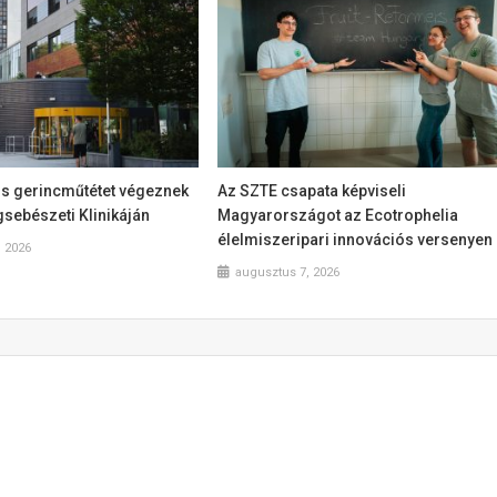
 gerincműtétet végeznek
Az SZTE csapata képviseli
sebészeti Klinikáján
Magyarországot az Ecotrophelia
élelmiszeripari innovációs versenyen
, 2026
augusztus 7, 2026