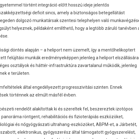
yetemmel történt integráció előtt hosszú ideje jelentős
zakképzettségi deficit sincs, amely a biztonságos betegellátást
Szegeden dolgozó munkatársak szentesi telephelyen való munkavégzés
gsúlyt helyeznek, példaként említhető, hogy a legtöbb záruló tanévben 
ése.
ági döntés alapján – a heliport nem üzemelt, így a mentőhelikoptert
ett felújítási munkák eredményeképpen jelenleg a heliport elszállására
es osztályok és háttér-infrastruktúra zavartalanul működik, jelenleg
nek e területen.
feltételek által engedélyezett progresszivitási szinten. Ennek
sek történnek az elmúlt másfél évben.
bészeti rendelőt alakítottak ki és szereltek fel, beszereztek izotópos
 panoráma röntgent, rehabilitációs és fizioterápiás eszközöket,
diológiai és nőgyógyászati ​​ultrahang-eszközöket, ABPM-et, a Járbetét,
e szabott, elektronikus, gyógyszerész által támogatott gyógyszerelést,