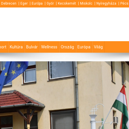
Debrecen
Eger
Európa
Győr
Kecskemét
Miskolc
Nyíregyháza
Pécs
port
Kultúra
Bulvár
Wellness
Ország
Európa
Világ