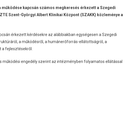
trum működése kapcsán számos megkeresés érkezett a Szegedi
TE Szent-Györgyi Albert Klinikai Központ (SZAKK) közleménye a
 kapcsán érkezett kérdésekre az alábbiakban egységesen a Szegedi
ktúráról, a működésről, a humánerőforrás-ellátottságról, a
 a fejlesztésekről.
lyos működési engedély szerint az intézményben folyamatos ellátással