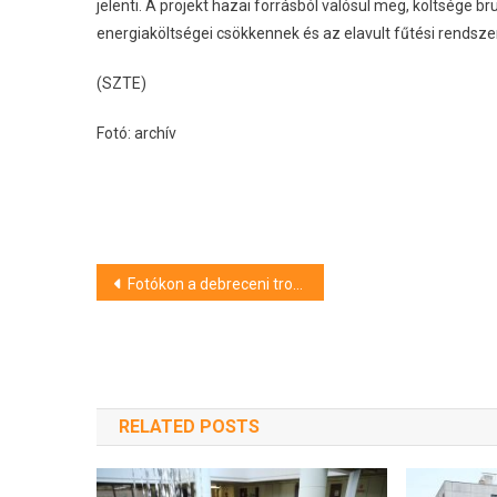
jelenti. A projekt hazai forrásból valósul meg, költsége br
energiaköltségei csökkennek és az elavult fűtési rendsze
(SZTE)
Fotó: archív
Bejegyzés
Fotókon a debreceni trolizás 40 éves történelme – ezek voltak a legfontosabb állomások
navigáció
RELATED POSTS