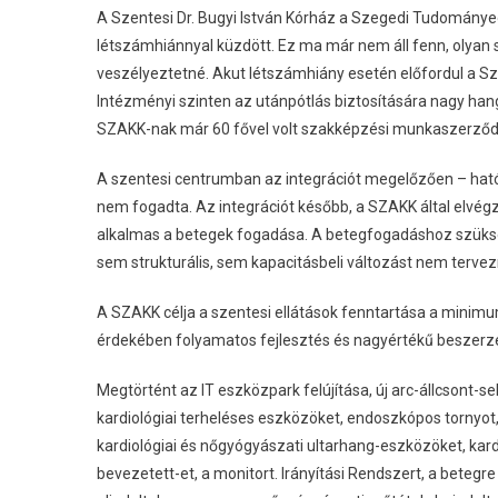
A Szentesi Dr. Bugyi István Kórház a Szegedi Tudományeg
létszámhiánnyal küzdött. Ez ma már nem áll fenn, olyan s
veszélyeztetné. Akut létszámhiány esetén előfordul a 
Intézményi szinten az utánpótlás biztosítására nagy han
SZAKK-nak már 60 fővel volt szakképzési munkaszerződ
A szentesi centrumban az integrációt megelőzően – hatós
nem fogadta. Az integrációt később, a SZAKK által elvégz
alkalmas a betegek fogadása. A betegfogadáshoz szükség
sem strukturális, sem kapacitásbeli változást nem tervez
A SZAKK célja a szentesi ellátások fenntartása a minimum
érdekében folyamatos fejlesztés és nagyértékű beszerzé
Megtörtént az IT eszközpark felújítása, új arc-állcsont-se
kardiológiai terheléses eszközöket, endoszkópos tornyot,
kardiológiai és nőgyógyászati ​​ultarhang-eszközöket, kar
bevezetett-et, a monitort. Irányítási Rendszert, a betegr