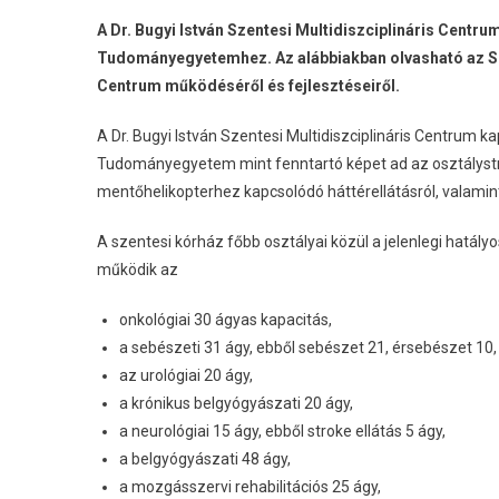
A Dr. Bugyi István Szentesi Multidiszciplináris Cen
Tudományegyetemhez. Az alábbiakban olvasható az SZ
Centrum működéséről és fejlesztéseiről.
A Dr. Bugyi István Szentesi Multidiszciplináris Centrum
Tudományegyetem mint fenntartó képet ad az osztálystru
mentőhelikopterhez kapcsolódó háttérellátásról, valamint
A szentesi kórház főbb osztályai közül a jelenlegi hatá
működik az
onkológiai 30 ágyas kapacitás,
a sebészeti 31 ágy, ebből sebészet 21, érsebészet 10,
az urológiai 20 ágy,
a krónikus belgyógyászati ​​20 ágy,
a neurológiai 15 ágy, ebből stroke ellátás 5 ágy,
a belgyógyászati ​​48 ágy,
a mozgásszervi rehabilitációs 25 ágy,