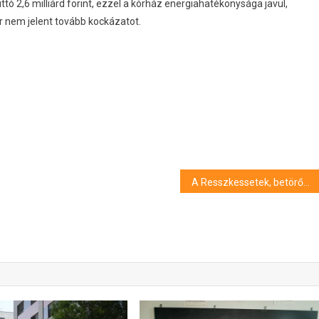
uttó 2,6 milliárd forint, ezzel a kórház energiahatékonysága javul,
r nem jelent tovább kockázatot.
A Resszkessetek, betörőkből ismert luxusszállodában múlatja az időt Mészáros Lőrinc és Várkonyi Andrea