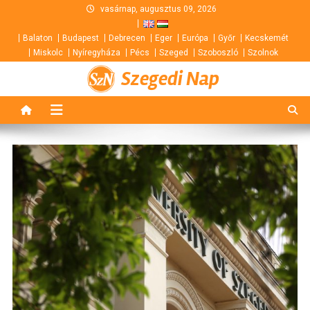
Skip
vasárnap, augusztus 09, 2026
to
Balaton
Budapest
Debrecen
Eger
Európa
Győr
Kecskemét
content
Miskolc
Nyíregyháza
Pécs
Szeged
Szoboszló
Szolnok
Szegedi Nap