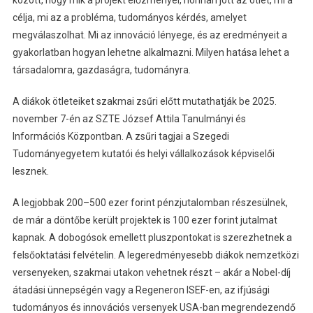
között, hogy mik a projekt előzményei, honnan jött az ötlet, mi a
célja, mi az a probléma, tudományos kérdés, amelyet
megválaszolhat. Mi az innováció lényege, és az eredményeit a
gyakorlatban hogyan lehetne alkalmazni. Milyen hatása lehet a
társadalomra, gazdaságra, tudományra.
A diákok ötleteiket szakmai zsűri előtt mutathatják be 2025.
november 7-én az SZTE József Attila Tanulmányi és
Információs Központban. A zsűri tagjai a Szegedi
Tudományegyetem kutatói és helyi vállalkozások képviselői
lesznek.
A legjobbak 200–500 ezer forint pénzjutalomban részesülnek,
de már a döntőbe került projektek is 100 ezer forint jutalmat
kapnak. A dobogósok emellett pluszpontokat is szerezhetnek a
felsőoktatási felvételin. A legeredményesebb diákok nemzetközi
versenyeken, szakmai utakon vehetnek részt – akár a Nobel-díj
átadási ünnepségén vagy a Regeneron ISEF-en, az ifjúsági
tudományos és innovációs versenyek USA-ban megrendezendő