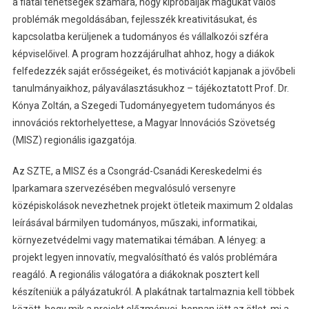
a fiatal tehetségek számára, hogy kipróbálják magukat valós
problémák megoldásában, fejlesszék kreativitásukat, és
kapcsolatba kerüljenek a tudományos és vállalkozói szféra
képviselőivel. A program hozzájárulhat ahhoz, hogy a diákok
felfedezzék saját erősségeiket, és motivációt kapjanak a jövőbeli
tanulmányaikhoz, pályaválasztásukhoz – tájékoztatott Prof. Dr.
Kónya Zoltán, a Szegedi Tudományegyetem tudományos és
innovációs rektorhelyettese, a Magyar Innovációs Szövetség
(MISZ) regionális igazgatója.
Az SZTE, a MISZ és a Csongrád-Csanádi Kereskedelmi és
Iparkamara szervezésében megvalósuló versenyre
középiskolások nevezhetnek projekt ötleteik maximum 2 oldalas
leírásával bármilyen tudományos, műszaki, informatikai,
környezetvédelmi vagy matematikai témában. A lényeg: a
projekt legyen innovatív, megvalósítható és valós problémára
reagáló. A regionális válogatóra a diákoknak posztert kell
készíteniük a pályázatukról. A plakátnak tartalmaznia kell többek