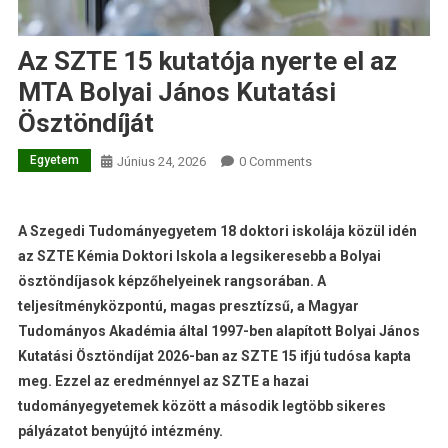
Az SZTE 15 kutatója nyerte el az
MTA Bolyai János Kutatási
Ösztöndíját
Egyetem
Június 24, 2026
0 Comments
A Szegedi Tudományegyetem 18 doktori iskolája közül idén
az SZTE Kémia Doktori Iskola a legsikeresebb a Bolyai
ösztöndíjasok képzőhelyeinek rangsorában. A
teljesítményközpontú, magas presztízsű, a Magyar
Tudományos Akadémia által 1997-ben alapított Bolyai János
Kutatási Ösztöndíjat 2026-ban az SZTE 15 ifjú tudósa kapta
meg. Ezzel az eredménnyel az SZTE a hazai
tudományegyetemek között a második legtöbb sikeres
pályázatot benyújtó intézmény.