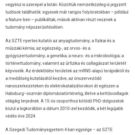
vegyész is szerepel a listán. Közöttük nemzetközileg is jegyzett
tudósok találhatók: egyesek már rangos folyóiratokban – például
a Nature-ben – publikáltak, mások aktívan részt vesznek a
tudomány népszerűsítésében.
Az SZTE nyertes kutatói az anyagtudomány; a fizikai és a
műszaki kémia; az egészség-, az orvos- és a
gyógyszertudomány; a genetika; a neuro- és a mikrobiológia; a
történettudomány; valamint az űrfizika és csillagászat területét
képviselik. Az érdeklődési területek az mRNS-alapú terápiáktól és
a meddőség kutatásától kezdve, az önszerveződő
nanoszerkezeteken és elektrokatalizátorokon át egészen a
Habsburg–oszmán diplomáciatörténetig, illetve a kettőscsillagok
világáig terjednek. A 15-ös csoporthoz kötődő PhD-dolgozatok
közül a legkorábbin a dátum 2010-zel kezdődik, a két legújabb
védés éve 2024.
A Szegedi Tudományegyetem 4 kari egysége – az SZTE