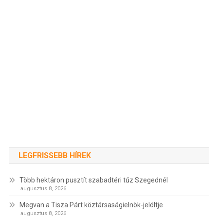
LEGFRISSEBB HÍREK
Több hektáron pusztít szabadtéri tűz Szegednél
augusztus 8, 2026
Megvan a Tisza Párt köztársaságielnök-jelöltje
augusztus 8, 2026