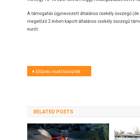
A támogatás úgynevezett általános csekély összegű (de
megelőző 2 évben kapott általános csekély összegű támo
eurót.
Bejegyzés
Eltűnés miatt körözték
navigáció
RELATED POSTS