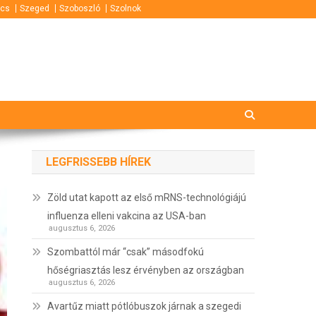
cs
Szeged
Szoboszló
Szolnok
LEGFRISSEBB HÍREK
Zöld utat kapott az első mRNS-technológiájú
influenza elleni vakcina az USA-ban
augusztus 6, 2026
Szombattól már “csak” másodfokú
hőségriasztás lesz érvényben az országban
augusztus 6, 2026
Avartűz miatt pótlóbuszok járnak a szegedi