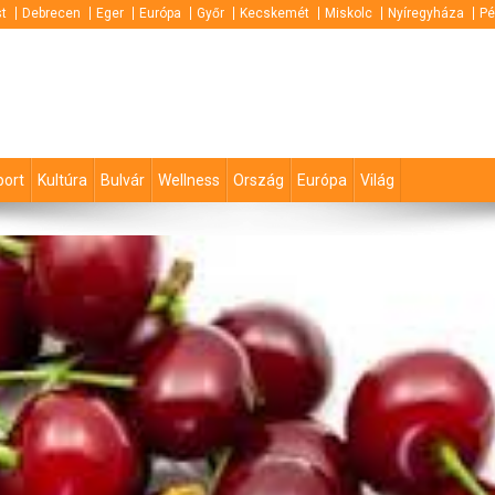
t
Debrecen
Eger
Európa
Győr
Kecskemét
Miskolc
Nyíregyháza
Pé
port
Kultúra
Bulvár
Wellness
Ország
Európa
Világ