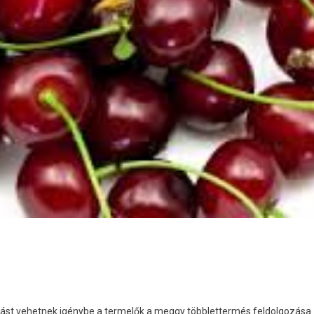
tást vehetnek igénybe a termelők a meggy többlettermés feldolgozása