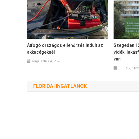
Átfogó országos ellenőrzés indult az
Szegeden 120
akkucégeknél
vidéki laká
van
augusztus 4, 2026
július 7, 202
FLORIDAI INGATLANOK