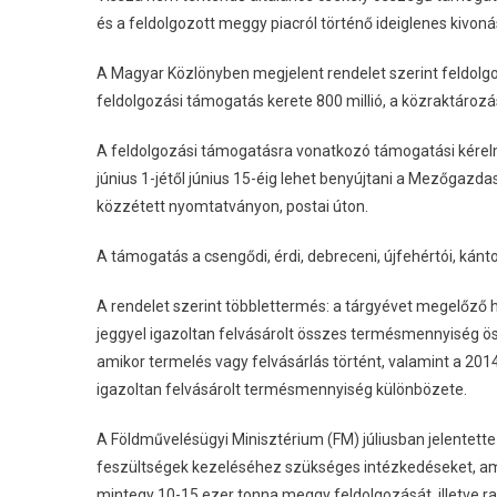
és a feldolgozott meggy piacról történő ideiglenes kivoná
A Magyar Közlönyben megjelent rendelet szerint feldolgo
feldolgozási támogatás kerete 800 millió, a közraktározás
A feldolgozási támogatásra vonatkozó támogatási kérelm
június 1-jétől június 15-éig lehet benyújtani a Mezőgazdas
közzétett nyomtatványon, postai úton.
A támogatás a csengődi, érdi, debreceni, újfehértói, kán
A rendelet szerint többlettermés: a tárgyévet megelőző 
jeggyel igazoltan felvásárolt összes termésmennyiség ö
amikor termelés vagy felvásárlás történt, valamint a 2014
igazoltan felvásárolt termésmennyiség különbözete.
A Földművelésügyi Minisztérium (FM) júliusban jelentett
feszültségek kezeléséhez szükséges intézkedéseket, ame
mintegy 10-15 ezer tonna meggy feldolgozását, illetve r