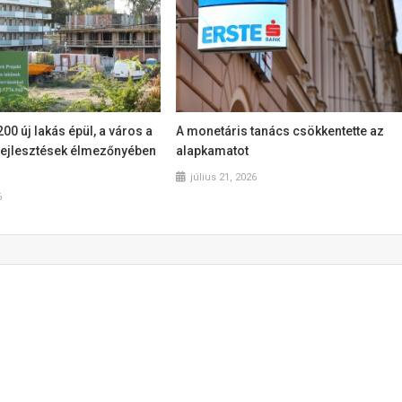
0 új lakás épül, a város a
A monetáris tanács csökkentette az
sfejlesztések élmezőnyében
alapkamatot
július 21, 2026
6