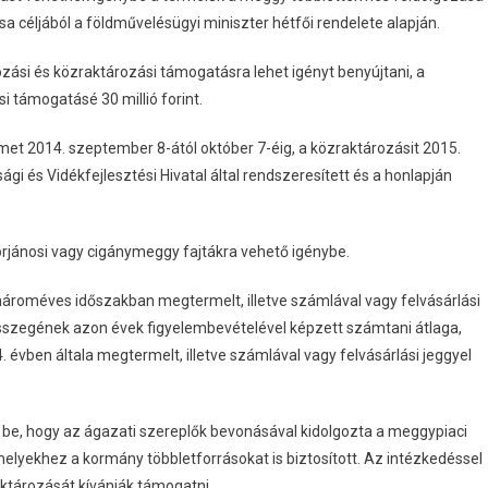
sa céljából a földművelésügyi miniszter hétfői rendelete alapján.
zási és közraktározási támogatásra lehet igényt benyújtani, a
i támogatásé 30 millió forint.
et 2014. szeptember 8-ától október 7-éig, a közraktározásit 2015.
ági és Vidékfejlesztési Hivatal által rendszeresített és a honlapján
torjánosi vagy cigánymeggy fajtákra vehető igénybe.
hároméves időszakban megtermelt, illetve számlával vagy felvásárlási
sszegének azon évek figyelembevételével képzett számtani átlaga,
. évben általa megtermelt, illetve számlával vagy felvásárlási jeggyel
e be, hogy az ágazati szereplők bevonásával kidolgozta a meggypiaci
lyekhez a kormány többletforrásokat is biztosított. Az intézkedéssel
aktározását kívánják támogatni.